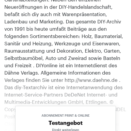
Neueröffnungen in der DIY-Handelslandschaft,
befaßt sich diy auch mit Warenpräsentation,
Ladenbau und Marketing. Das gesamte DIY-Archiv
von 1991 bis heute umfaßt Beiträge aus den
folgenden Sortimentsbereichen: Holz, Baumaterial,
Sanitär und Heizung, Werkzeuge und Eisenwaren,
Raumausstattung und Dekoration, Elektro, Garten,
Selbstbaumöbel, Auto und Zweirad sowie Basteln
und Freizeit . DIYonline ist ein Internetdienst des
Dähne Verlags. Allgemeine Informationen des
Verlages finden Sie unter http://www.daehne.de .
Das diy-Textarchiv ist eine Internetanwendung des
Internet-Service-Partners DeDeNet Internet- und
Multimedia-Entwicklungen GmbH, Ettlingen. ©
Copyright 1998, Dähne Verlag, Ettlingen. HANDEL
Positiv auf die nächste Saison eingestimmt Die
ABONNEMENT PRINT & ONLINE
Testangebot
Oktober-Börse der EK stand ganz im Zeichen des
Direkt weiterlesen
Sommers 1996. Rund 3.000 Fachbesucher nutzten