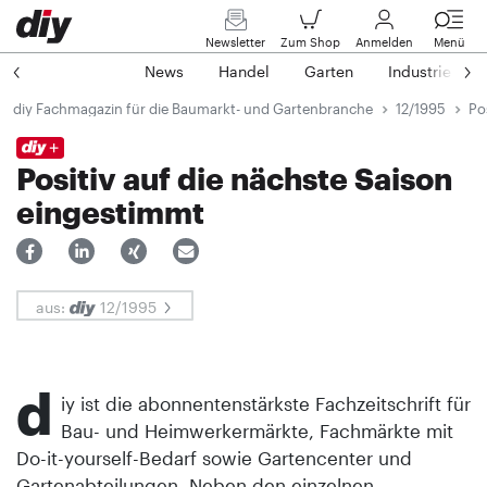
Newsletter
Zum Shop
Anmelden
Menü
News
Handel
Garten
Industrie
diy Fachmagazin für die Baumarkt- und Gartenbranche
12/1995
Po
Positiv auf die nächste Saison
eingestimmt
aus:
12/1995
d
iy ist die abonnentenstärkste Fachzeitschrift für
Bau- und Heimwerkermärkte, Fachmärkte mit
Do-it-yourself-Bedarf sowie Gartencenter und
Gartenabteilungen. Neben den einzelnen