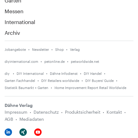
Garten
Messen
International
Archiv
Jobangebote
Newsletter
Shop
Verlag
diyinternational.com
petonline.de
petworldwide.net
diy
DIY International
Dähne Infodienst
DIY Handel
Garten Fachhandel
DIY Retailers worldwide
DIY Buyers' Guide
Statistik Baumarkt + Garten
Home Improvement Report Retail Worldwide
Dähne Verlag
Impressum
Datenschutz
Produktsicherheit
Kontakt
AGB
Mediadaten