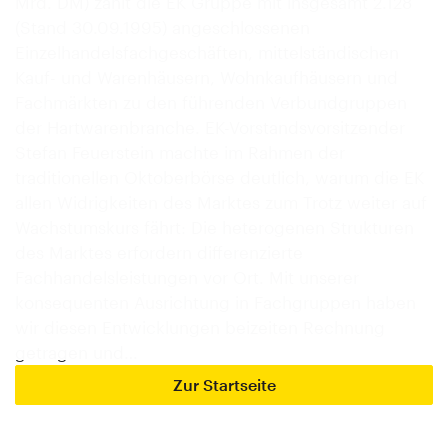
Mrd. DM) zählt die EK Gruppe mit insgesamt 2.128
(Stand 30.09.1995) angeschlossenen
Einzelhandelsfachgeschäften, mittelständischen
Kauf- und Warenhäusern, Wohnkaufhäusern und
Fachmärkten zu den führenden Verbundgruppen
der Hartwarenbranche. EK-Vorstandsvorsitzender
Stefan Feuerstein machte im Rahmen der
traditionellen Oktoberbörse deutlich, warum die EK
allen Widrigkeiten des Marktes zum Trotz weiter auf
Wachstumskurs fährt: Die heterogenen Strukturen
des Marktes erfordern differenzierte
Fachhandelsleistungen vor Ort. Mit unserer
konsequenten Ausrichtung in Fachgruppen haben
wir diesen Entwicklungen beizeiten Rechnung
getragen und…
Zur Startseite