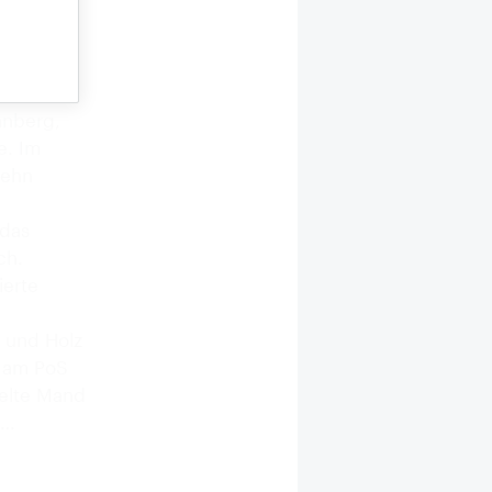
ne Freude
 neue
sinnvolle
nd
hnberg,
e. Im
zehn
e
 das
ch.
ierte
 und Holz
g am PoS
ielte Mand
d…