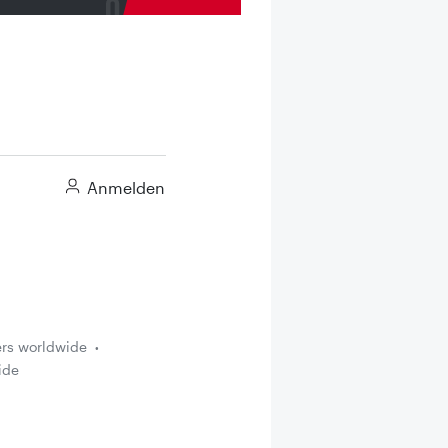
Anmelden
ers worldwide
ide