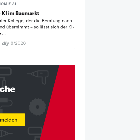
HOMIE AI
 KI im Baumarkt
taler Kollege, der die Beratung nach
nd übernimmt – so lässt sich der KI-
e …
8/2026
nche
nmelden