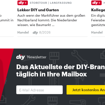
STORETOUR | LANGFASSUNG
Lekker DIY und Garten
Kollege
o
Auch wenn der Marktführer aus dem großen
Ein digi
Summit in
Nachbarland kommt: Die Niederländer
Feierabe
wissen, wie Baumarkt …
gestützt
Handel
8/2026
Handel
Newsletter
Das Aktuellste der DIY-Bra
täglich in Ihre Mailbox
Jetzt kostenlos A