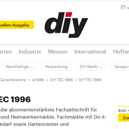
N
tuellen Ausgabe
rten
Industrie
Messen
International
Hefta
Nachhaltige …
Verpackung
DIY-Markt …
Spoga+
 Gartenbranche
4/1996
DIY'TEC 1996
DIY'TEC 1996
EC 1996
t die abonnentenstärkste Fachzeitschrift für
aus:
 und Heimwerkermärkte, Fachmärkte mit Do-it-
Zu
Bedarf sowie Gartencenter und