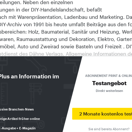
eilungen. Neben den einzelnen
ungen in der DIY-Handelslandschaft, befaßt
auch mit Warenpräsentation, Ladenbau und Marketing. D
IY-Archiv von 1991 bis heute umfaßt Beiträge aus den 
sbereichen: Holz, Baumaterial, Sanitär und Heizung, We
waren, Raumausstattung und Dekoration, Elektro, Garten
öbel, Auto und Zweirad sowie Basteln und Freizeit . DIY
netdienst des Dähne Verlags. Allgemeine Informationen d
inden Sie unter http://www.daehne.de . Das diy-Textarchi
nwendung des Internet-Service-Partners DeDeNet Intern
a-Entwicklungen GmbH, Ettlingen. © Copyright 1998, D
Plus an Information im
ABONNEMENT PRINT & ONLIN
Testangebot
ttlingen. DIY'TEC 1996 Fantastische Perspektiven Das
er Unternehmen Wingenroth präsentierte mit Fantasy ei
Direkt weiterlesen
s, trendgerechtes Armaturen-System. Dieses gibt dem
r die Möglichkeit, sein Bad preisgünstig und farbig indi
usive Branchen-News
. Ein kompetentes und innovatives Dusch-Spaß-Center" v
2 Monate kostenlos tes
tige Artikel früher online
zt erhebliche Umsatzzuwächse. Einzigartig auch der neue 
 Armaturen: Starlicht" besticht durch unverwechselbare
t-Ausgabe + E-Magazin
Sie sind bereits Abonnent?