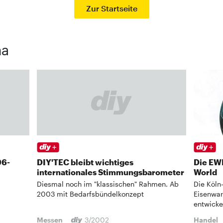
Zur Startseite
ma
96-
DIY'TEC bleibt wichtiges
Die EWM
internationales Stimmungsbarometer
World
Diesmal noch im "klassischen" Rahmen. Ab
Die Köln
2003 mit Bedarfsbündelkonzept
Eisenwar
entwicke
Messen
3/2002
Handel