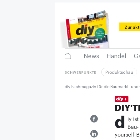
Zur ak
News
Handel
Ga
Produktschau
SCHWERPUNKTE
diy Fachmagazin für die Baumarkt- und
DIY'T
d
iy is
Bau-
yourself-