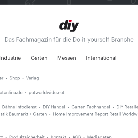
Das Fachmagazin für die Do-it-yourself-Branche
Industrie
Garten
Messen
International
er
Shop
Verlag
etonline.de
petworldwide.net
Dähne Infodienst
DIY Handel
Garten Fachhandel
DIY Retail
istik Baumarkt + Garten
Home Improvement Report Retail Worldw
tz
Produktsicherheit
Kontakt
AGB
Mediadaten