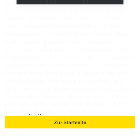
Gärtnereibetrieb gegründet, wurde das
Unternehmen zunächst durch ein Ladengeschäft
ergänzt. 1988 erfolgte die Erweiterung zu einer
Verkaufsanlage auf der grünen Wiese mit einem
Einzugsgebiet von rund 40 km im Umkreis. Gegen
Konkurrenz der Baumärkte Der vorhandene
Wettbewerb - ein Baumarkt mit Gartencenter in 8
km Entfernung -, insbesondere jedoch ein weiteres
projektiertes Unternehmen dieser Art, das in Kürze
realisiert sein soll, waren der Auslöser für die beiden
Geschäftsführer Rosemarie Ernst und Karl-Dieter
Römer, neben dem Beitritt zur egesa Überlegungen
zur noch deutlicheren Abgrenzung und Profilierung
in diesem Wettbewerbsumfeld anzustellen. Schon
in der Vergangenheit bekannt für ein…
Zur Startseite