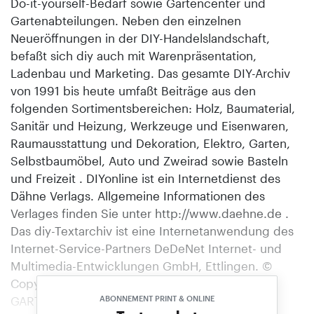
Do-it-yourself-Bedarf sowie Gartencenter und
Gartenabteilungen. Neben den einzelnen
Neueröffnungen in der DIY-Handelslandschaft,
befaßt sich diy auch mit Warenpräsentation,
Ladenbau und Marketing. Das gesamte DIY-Archiv
von 1991 bis heute umfaßt Beiträge aus den
folgenden Sortimentsbereichen: Holz, Baumaterial,
Sanitär und Heizung, Werkzeuge und Eisenwaren,
Raumausstattung und Dekoration, Elektro, Garten,
Selbstbaumöbel, Auto und Zweirad sowie Basteln
und Freizeit . DIYonline ist ein Internetdienst des
Dähne Verlags. Allgemeine Informationen des
Verlages finden Sie unter http://www.daehne.de .
Das diy-Textarchiv ist eine Internetanwendung des
Internet-Service-Partners DeDeNet Internet- und
Multimedia-Entwicklungen GmbH, Ettlingen. ©
Copyright 1998, Dähne Verlag, Ettlingen.
GARTENMARKT Ehlers-Ernst in Wunstorf
ABONNEMENT PRINT & ONLINE