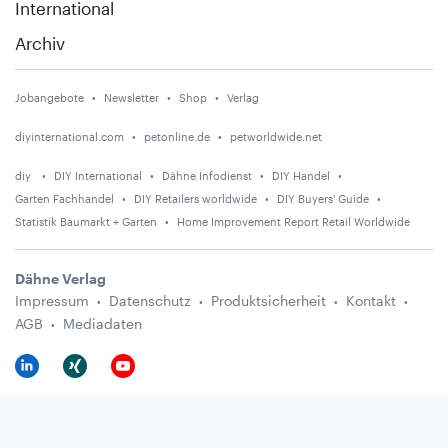
International
Archiv
Jobangebote
Newsletter
Shop
Verlag
diyinternational.com
petonline.de
petworldwide.net
diy
DIY International
Dähne Infodienst
DIY Handel
Garten Fachhandel
DIY Retailers worldwide
DIY Buyers' Guide
Statistik Baumarkt + Garten
Home Improvement Report Retail Worldwide
Dähne Verlag
Impressum
Datenschutz
Produktsicherheit
Kontakt
AGB
Mediadaten