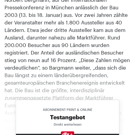
Pressekonferenz in München anlässlich der Bau
2003 (13. bis 18. Januar) aus. Vor zwei Jahren zählte
der Veranstalter mehr als 1.800 Aussteller aus 40
Ländern. Etwa jeder dritte Aussteller kam aus dem
Ausland, darunter nahezu alle Marktführer. Rund
200.000 Besucher aus 90 Ländern wurden
registriert. Der Anteil der ausländischen Besucher
stieg von neun auf 16 Prozent. „Diese Zahlen mögen
verdeutlichen“, so Bargmann weiter, „dass sich die
Bau längst zu einem länderübergreifenden,
gesamteuropäischen Branchenereignis entwickelt
hat. Die Bau ist die größte, interdisziplinär
zusammengesetzte Plattform der Marktführer
Europas.“
ABONNEMENT PRINT & ONLINE
Auch im kommenden Jahr nehmen an der Bau in
Testangebot
München wieder rund 1.800 Unternehmen aus 40
Direkt weiterlesen
Ländern teil.