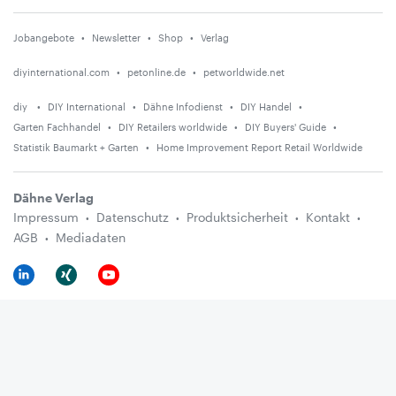
Jobangebote
Newsletter
Shop
Verlag
diyinternational.com
petonline.de
petworldwide.net
diy
DIY International
Dähne Infodienst
DIY Handel
Garten Fachhandel
DIY Retailers worldwide
DIY Buyers' Guide
Statistik Baumarkt + Garten
Home Improvement Report Retail Worldwide
Dähne Verlag
Impressum
Datenschutz
Produktsicherheit
Kontakt
AGB
Mediadaten