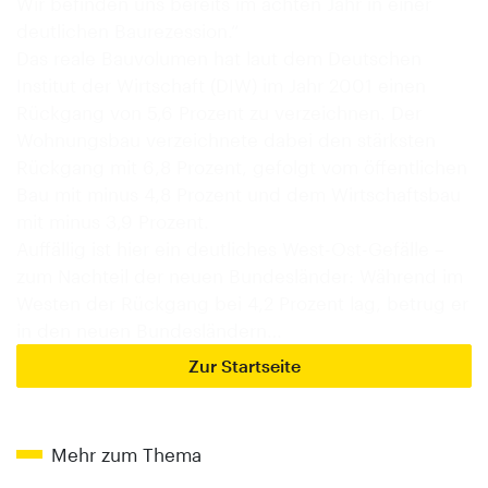
Wir befinden uns bereits im achten Jahr in einer
deutlichen Baurezession.“
Das reale Bauvolumen hat laut dem Deutschen
Institut der Wirtschaft (DIW) im Jahr 2001 einen
Rückgang von 5,6 Prozent zu verzeichnen. Der
Wohnungsbau verzeichnete dabei den stärksten
Rückgang mit 6,8 Prozent, gefolgt vom öffentlichen
Bau mit minus 4,8 Prozent und dem Wirtschaftsbau
mit minus 3,9 Prozent.
Auffällig ist hier ein deutliches West-Ost-Gefälle –
zum Nachteil der neuen Bundesländer: Während im
Westen der Rückgang bei 4,2 Prozent lag, betrug er
in den neuen Bundesländern…
Zur Startseite
Mehr zum Thema