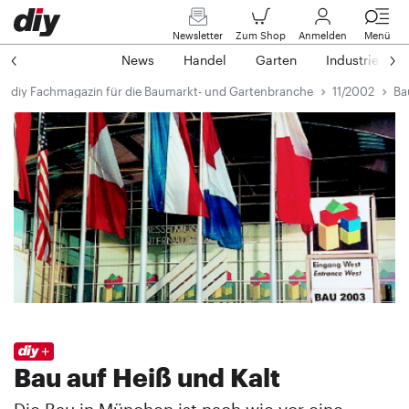
Newsletter
Zum Shop
Anmelden
Menü
News
Handel
Garten
Industrie
diy Fachmagazin für die Baumarkt- und Gartenbranche
11/2002
Ba
Bau auf Heiß und Kalt