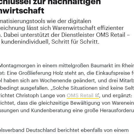
chlüssel zur nachhaltigen
wirtschaft
atisierungstools wie der digitalen
eichnung lässt sich Warenwirtschaft effizienter
. Dabei unterstützt der Dienstleister OMS Retail –
kundenindividuell, Schritt für Schritt.
t Montagmorgen in einem mittelgroßen Baumarkt im Rhei
t: Eine Großlieferung Holz steht an, die Einkaufspreise 
el haben sich am Wochenende geändert, und drei Mitarb
bedingt ausgefallen. „Solche Situationen sind keine Sel
richtet Christoph Lange von
OMS Retail
, und ergänzt:
richtet, dass die gleichzeitige Bewältigung von Warenei
ssungen und Kundenberatung eine große Herausforder
lsverband Deutschland berichtet ebenfalls von einem