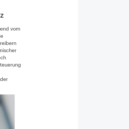
tz
hmend vom
ie
treibern
nischer
ich
steuerung
 der