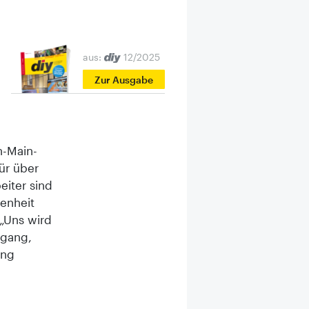
aus:
12/2025
Zur Ausgabe
n-Main-
für über
eiter sind
tenheit
 „Uns wird
ngang,
ung