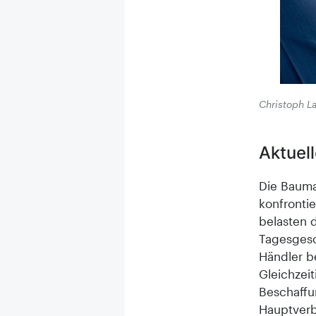
Christoph L
Aktuel
Die Bauma
konfronti
belasten 
Tagesgesc
Händler b
Gleichzei
Beschaffu
Hauptverb