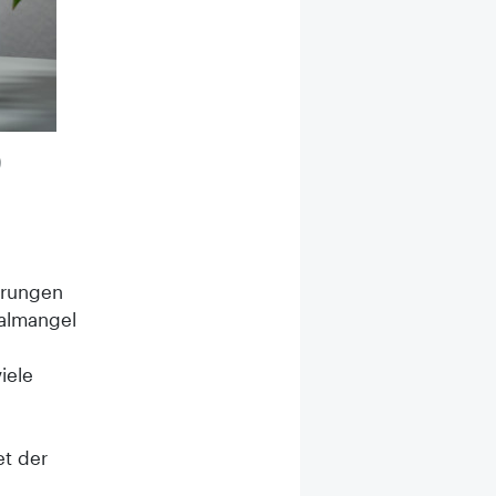
)
erungen
nalmangel
iele
et der