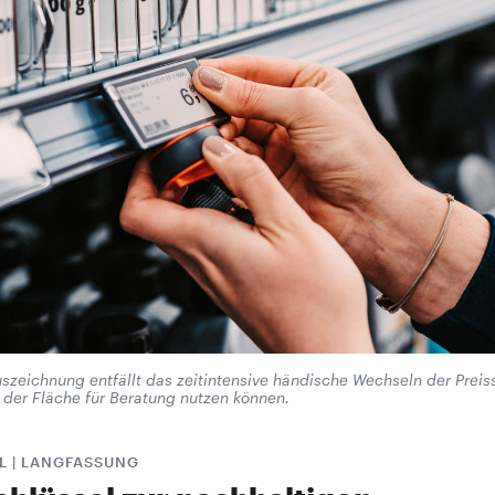
uszeichnung entfällt das zeitintensive händische Wechseln der Preissc
f der Fläche für Beratung nutzen können.
L | LANGFASSUNG