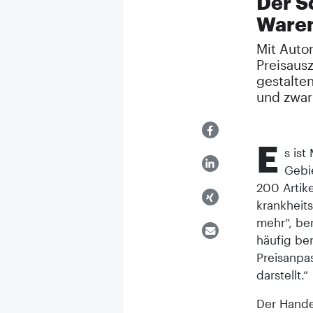
Der S
Waren
Mit Autom
Preisausz
gestalten
und zwar 
E
s is
Gebie
200 Artik
krankheits
mehr“, be
häufig be
Preisanpa
darstellt.“
Der Hande