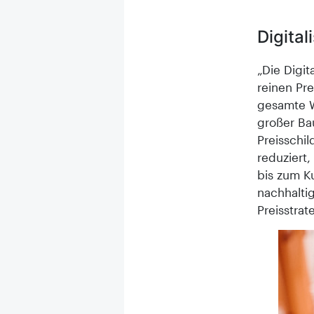
Digital
„Die Digi
reinen Pre
gesamte W
großer Ba
Preisschil
reduziert
bis zum K
nachhalti
Preisstrat