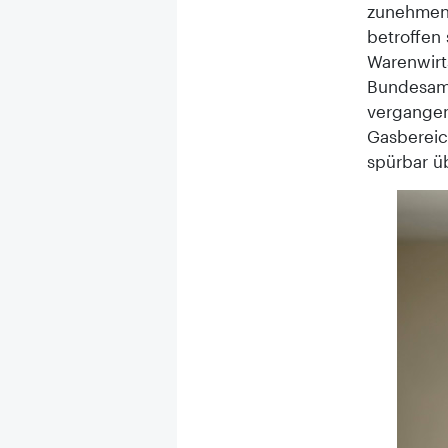
zunehme
betroffen 
Warenwirt
Bundesamt
vergangen
Gasbereich
spürbar ü