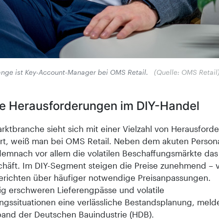
ange ist Key-Account-Manager bei OMS Retail.
(Quelle: OMS Retail
le Herausforderungen im DIY-Handel
rktbranche sieht sich mit einer Vielzahl von Herausford
ert, weiß man bei OMS Retail. Neben dem akuten Perso
demnach vor allem die volatilen Beschaffungsmärkte das
häft. Im DIY-Segment steigen die Preise zunehmend – v
erichten über häufiger notwendige Preisanpassungen.
tig erschweren Lieferengpässe und volatile
ngssituationen eine verlässliche Bestandsplanung, meld
and der Deutschen Bauindustrie (HDB).