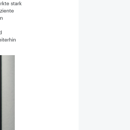
kte stark
iziente
en
d
iterhin