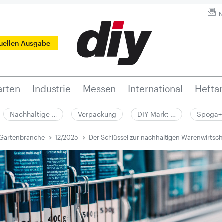
N
tuellen Ausgabe
rten
Industrie
Messen
International
Hefta
Nachhaltige …
Verpackung
DIY-Markt …
Spoga+
 Gartenbranche
12/2025
Der Schlüssel zur nachhaltigen Warenwirtsch