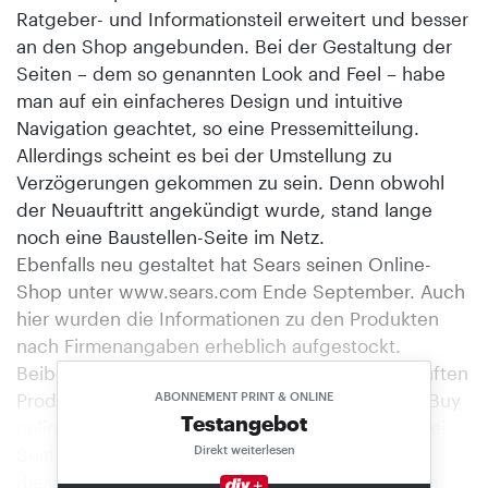
Ratgeber- und Informationsteil erweitert und besser
an den Shop angebunden. Bei der Gestaltung der
Seiten – dem so genannten Look and Feel – habe
man auf ein einfacheres Design und intuitive
Navigation geachtet, so eine Pressemitteilung.
Allerdings scheint es bei der Umstellung zu
Verzögerungen gekommen zu sein. Denn obwohl
der Neuauftritt angekündigt wurde, stand lange
noch eine Baustellen-Seite im Netz.
Ebenfalls neu gestaltet hat Sears seinen Online-
Shop unter www.sears.com Ende September. Auch
hier wurden die Informationen zu den Produkten
nach Firmenangaben erheblich aufgestockt.
Beibehalten wurde die Option, die online gekauften
Produkte im nächsten Sears-Markt abzuholen („Buy
ABONNEMENT PRINT & ONLINE
Testangebot
online. Pick-Up in Store“). Fast 40 Prozent der bei
Direkt weiterlesen
Sears im Internet getätigten Käufe werden auf
diesem Weg abgewickelt. Unter anderem in den