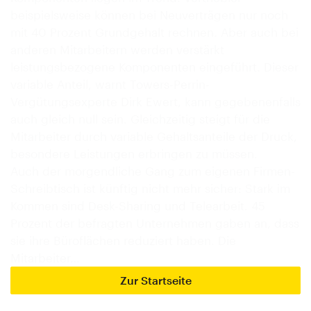
beispielsweise können bei Neuverträgen nur noch
mit 40 Prozent Grundgehalt rechnen. Aber auch bei
anderen Mitarbeitern werden verstärkt
leistungsbezogene Komponenten eingeführt. Dieser
variable Anteil, warnt Towers-Perrin-
Vergütungsexperte Dirk Ewert, kann gegebenenfalls
auch gleich null sein. Gleichzeitig steigt für die
Mitarbeiter durch variable Gehaltsanteile der Druck,
besondere Leistungen erbringen zu müssen.
Auch der morgendliche Gang zum eigenen Firmen-
Schreibtisch ist künftig nicht mehr sicher: Stark im
Kommen sind Desk-Sharing und Telearbeit. 45
Prozent der befragten Unternehmen gaben an, dass
sie ihre Büroflächen reduziert haben. Die
Mitarbeiter…
Zur Startseite