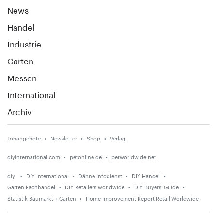
News
Handel
Industrie
Garten
Messen
International
Archiv
Jobangebote
Newsletter
Shop
Verlag
diyinternational.com
petonline.de
petworldwide.net
diy
DIY International
Dähne Infodienst
DIY Handel
Garten Fachhandel
DIY Retailers worldwide
DIY Buyers' Guide
Statistik Baumarkt + Garten
Home Improvement Report Retail Worldwide