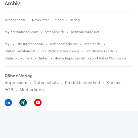
Archiv
Jobangebote
Newsletter
Shop
Verlag
diyinternational.com
petonline.de
petworldwide.net
diy
DIY International
Dähne Infodienst
DIY Handel
Garten Fachhandel
DIY Retailers worldwide
DIY Buyers' Guide
Statistik Baumarkt + Garten
Home Improvement Report Retail Worldwide
Dähne Verlag
Impressum
Datenschutz
Produktsicherheit
Kontakt
AGB
Mediadaten