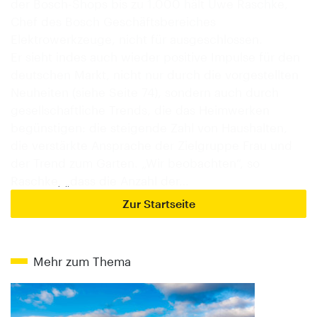
der Bosch-Shops bis zu 1.000 hält Uwe Raschke,
Chef des Bosch Geschäftsbereiches
Elektrowerkzeuge, nicht für ausgeschlossen.
Er sieht indes auch wieder positive Impulse für den
deutschen Markt, nicht nur durch die vorgestellten
Neuheiten (siehe Seite 74), sondern auch durch
gesellschaftliche Trends, die das Heimwerken
begünstigen: die steigende Zahl von Haushalten,
die verstärkte Ansprache der Zielgruppe Frau und
der Trend zum Garten. „Wir beobachten“, so
Raschke, „dass die Anzahl der…
Zur Startseite
Mehr zum Thema