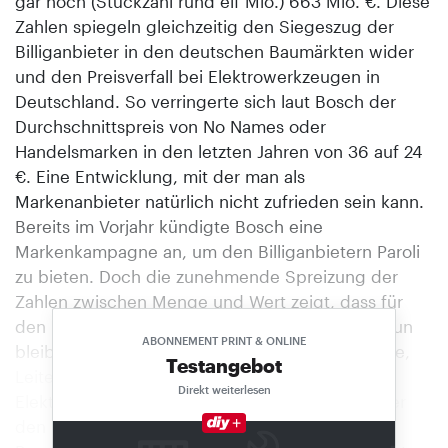
gar noch (Stückzahl rund elf Mio.) 663 Mio. €. Diese
Zahlen spiegeln gleichzeitig den Siegeszug der
Billiganbieter in den deutschen Baumärkten wider
und den Preisverfall bei Elektrowerkzeugen in
Deutschland. So verringerte sich laut Bosch der
Durchschnittspreis von No Names oder
Handelsmarken in den letzten Jahren von 36 auf 24
€. Eine Entwicklung, mit der man als
Markenanbieter natürlich nicht zufrieden sein kann.
Bereits im Vorjahr kündigte Bosch eine
Markenkampagne an, um den Billiganbietern Paroli
zu bieten. Doch die zunehmende Spreizung der
Zahlen zwischen Menge und Wert zeigt, dass für
den Marktriesen aus Stuttgart noch einiges zu tun
ABONNEMENT PRINT & ONLINE
bleibt. Umso erfreuter zeigte sich Matthias Knofe,
Testangebot
Leiter Verkauf Mitte im Geschäftsbereich
Direkt weiterlesen
Elektrowerkzeuge der Robert Bosch GmbH, über
den Erfolg der Shop-in-Shop-Systeme in den