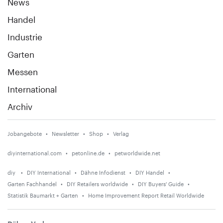
News
Handel
Industrie
Garten
Messen
International
Archiv
Jobangebote
Newsletter
Shop
Verlag
diyinternational.com
petonline.de
petworldwide.net
diy
DIY International
Dähne Infodienst
DIY Handel
Garten Fachhandel
DIY Retailers worldwide
DIY Buyers' Guide
Statistik Baumarkt + Garten
Home Improvement Report Retail Worldwide