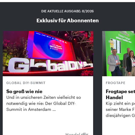
DIE AKTUELLE AUSGABE: 8/2026
Exklusiv für Abonnenten
GLOBAL DIY-SUMMIT
FROGTAPE
So groß wie nie
Frogtape set
Handel
Und in unsicheren Zeiten vielleicht so
notwendig wie nie: Der Global DIY-
Kip zieht ein p
Summit in Amsterdam …
seiner Marke 
diesjährigen G
Handel