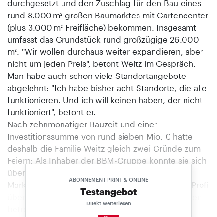
durchgesetzt und den Zuschlag für den Bau eines
rund 8.000 m² großen Baumarktes mit Gartencenter
(plus 3.000 m² Freifläche) bekommen. Insgesamt
umfasst das Grundstück rund großzügige 26.000
m². "Wir wollen durchaus weiter expandieren, aber
nicht um jeden Preis", betont Weitz im Gespräch.
Man habe auch schon viele Standortangebote
abgelehnt: "Ich habe bisher acht Standorte, die alle
funktionieren. Und ich will keinen haben, der nicht
funktioniert", betont er.
Nach zehnmonatiger Bauzeit und einer
Investitionssumme von rund sieben Mio. € hatte
deshalb die Familie Weitz gleich zwei Gründe zum
Feiern: Als Inhaber der BBM-Gruppe konnte sie sich
über die Eröffnung ihres achten und größten
ABONNEMENT PRINT & ONLINE
Marktes freuen, und als Mitbegründer der EMV-Profi
Testangebot
über den 350. Standort der Kooperation. Daneben
Direkt weiterlesen
betreibt die Gruppe noch weitere