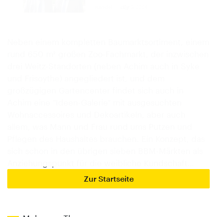
Handel
5/2026
Neben einem kompletten Baumarktsortiment, einem
rund 650 m² großen Zoo-Fachmarkt, der inzwischen
drei Weitz-Standorten (neben Achim auch in Syke
und Frisoythe) angegliedert ist, und dem
großzügigen Gartencenter findet sich auch in
Achim eine "Ideen-Galerie" mit ausgesuchten
Wohnaccessoires und Dekoartikeln, aber auch
allem, was Mann und Frau rund ums Putzen und
Pflegen des Haushaltes brauchen. Ein Konzept, das
sich schon in den übrigen sieben BBM-Märkten als
Anziehungspunkt für die weibliche Kundschaft…
Zur Startseite