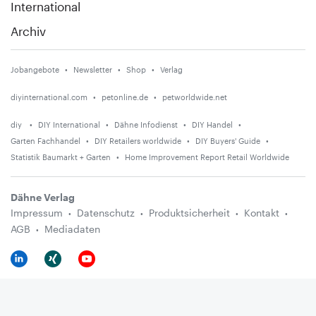
International
Archiv
Jobangebote
Newsletter
Shop
Verlag
diyinternational.com
petonline.de
petworldwide.net
diy
DIY International
Dähne Infodienst
DIY Handel
Garten Fachhandel
DIY Retailers worldwide
DIY Buyers' Guide
Statistik Baumarkt + Garten
Home Improvement Report Retail Worldwide
Dähne Verlag
Impressum
Datenschutz
Produktsicherheit
Kontakt
AGB
Mediadaten