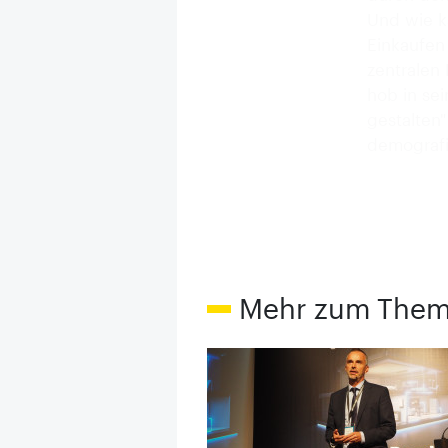
Und wie k
Einkaufen
zentralen
hob in sei
gestalten
demografi
Mehr zum The