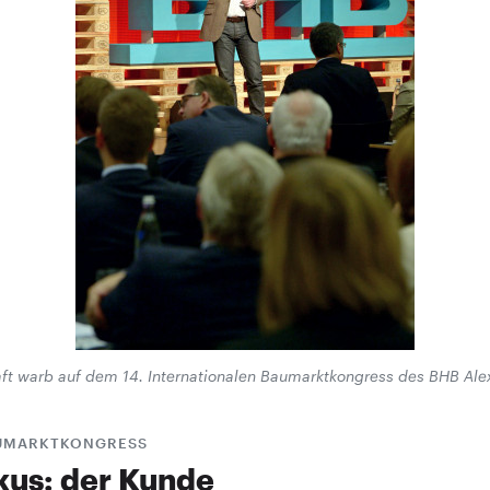
ft warb auf dem 14. Internationalen Baumarktkongress des BHB Alex
UMARKTKONGRESS
kus: der Kunde