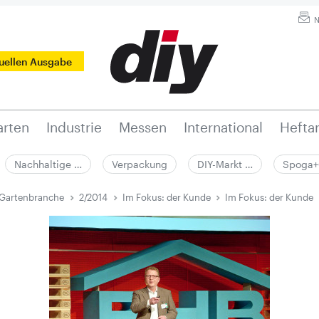
N
tuellen Ausgabe
rten
Industrie
Messen
International
Hefta
Nachhaltige …
Verpackung
DIY-Markt …
Spoga+
 Gartenbranche
2/2014
Im Fokus: der Kunde
Im Fokus: der Kunde