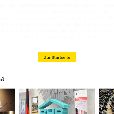
ann der Handel seine Kernkompetenzen stärken und da
 vor Ort zum unverwechselbaren Erlebnis machen? Dies
 Fragen der zweitätigen Branchenveranstaltung.Franz Mü
nem politischen Grußwort "Weniger, älter, bunter - Zukun
" zum Auftakt des ersten Kongresstages die Auswirkunge
schen Wandels auf die gesamtgesellschaftliche…
Zur Startseite
ma