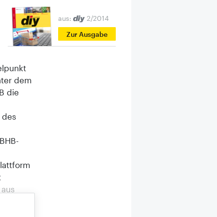
aus:
2/2014
Zur Ausgabe
elpunkt
nter dem
B die
e des
0
 BHB-
lattform
t
 aus
en
ürfnisse