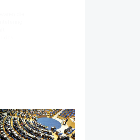
s
 waren die
ntefering
ft
n des