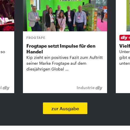
FROGTAPE
Frogtape setzt Impulse für den
Vielf
Handel
 so
Unter
Kip zieht ein positives Fazit zum Auftritt
gibt 
seiner Marke Frogtape auf dem
unter
diesjährigen Global …
el
Industrie
zur Ausgabe