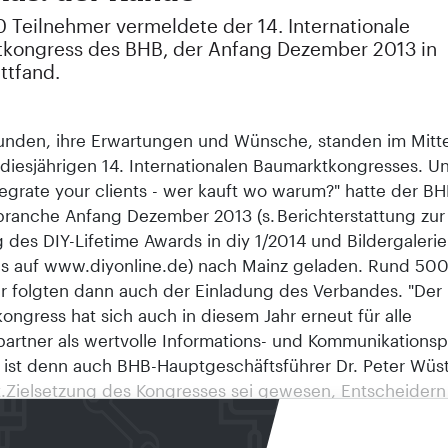
 Teilnehmer vermeldete der 14. Internationale
kongress des BHB, der Anfang Dezember 2013 in
ttfand.
Kunden, ihre Erwartungen und Wünsche, standen im Mitt
diesjährigen 14. Internationalen Baumarktkongresses. U
tegrate your clients - wer kauft wo warum?" hatte der BH
ranche Anfang Dezember 2013 (s. Berichterstattung zur
 des DIY-Lifetime Awards in diy 1/2014 und Bildergaleri
s auf www.diyonline.de) nach Mainz geladen. Rund 50
r folgten dann auch der Einladung des Verbandes. "Der
ngress hat sich auch in diesem Jahr erneut für alle
artner als wertvolle Informations- und Kommunikationsp
, ist denn auch BHB-Hauptgeschäftsführer Dr. Peter Wüs
.Zielsetzung des Kongresses sei gewesen, Entscheidern
d Industrie innovative Wege einer erfolgsversprechend
prache aufzuzeigen. "Die eigenen Kunden und ihre Bed