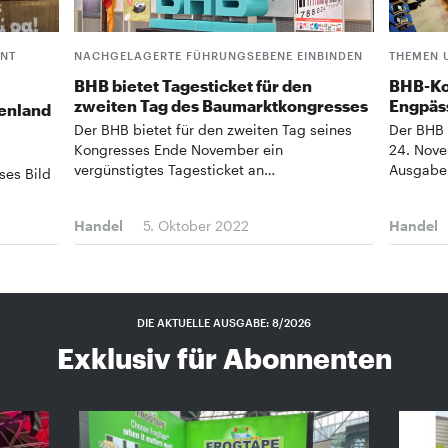
ENT
NACHGELAGERTE FÜHRUNGSEBENE EINBINDEN
THEMEN 
BHB bietet Tagesticket für den
BHB-Ko
zweiten Tag des Baumarktkongresses
Engpäss
henland
Der BHB bietet für den zweiten Tag seines
Der BHB 
Kongresses Ende November ein
24. Nove
vergünstigtes Tagesticket an…
Ausgabe
ses Bild
Handel
5. Oktober 2022
Handel
DIE AKTUELLE AUSGABE: 8/2026
Exklusiv für Abonnenten