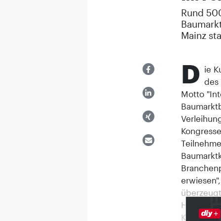
Rund 500
Baumarkt
Mainz sta
D
ie 
des 
Motto "In
Baumarktb
Verleihung
Kongresse
Teilnehme
Baumarktko
Branchenp
erwiesen"
überzeugt
Handel un
Kundenans