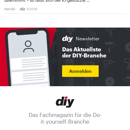
übernimmt – so lässt sich der KI-gestützte …
Handel
8/2026
Newsletter
Das Aktuellste
der DIY-Branche
Anmelden
Das Fachmagazin für die Do-
it-yourself-Branche