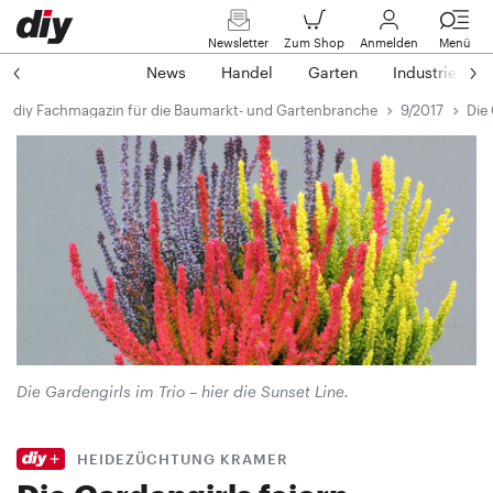
Newsletter
Zum Shop
Anmelden
Menü
News
Handel
Garten
Industrie
diy Fachmagazin für die Baumarkt- und Gartenbranche
9/2017
Die 
Die Gardengirls im Trio – hier die Sunset Line.
HEIDEZÜCHTUNG KRAMER