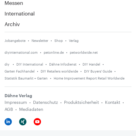
Messen
International
Archiv
Jobangebote
Newsletter
Shop
Verlag
diyinternational.com
petonline.de
petworldwide.net
diy
DIY International
Dähne Infodienst
DIY Handel
Garten Fachhandel
DIY Retailers worldwide
DIY Buyers' Guide
Statistik Baumarkt + Garten
Home Improvement Report Retail Worldwide
Dähne Verlag
Impressum
Datenschutz
Produktsicherheit
Kontakt
AGB
Mediadaten