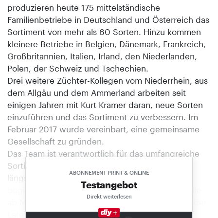
produzieren heute 175 mittelständische
Familienbetriebe in Deutschland und Österreich das
Sortiment von mehr als 60 Sorten. Hinzu kommen
kleinere Betriebe in Belgien, Dänemark, Frankreich,
Großbritannien, Italien, Irland, den Niederlanden,
Polen, der Schweiz und Tschechien.
Drei weitere Züchter-Kollegen vom Niederrhein, aus
dem Allgäu und dem Ammerland arbeiten seit
einigen Jahren mit Kurt Kramer daran, neue Sorten
einzuführen und das Sortiment zu verbessern. Im
Februar 2017 wurde vereinbart, eine gemeinsame
Gesellschaft zu gründen.
Das Team ist verantwortlich für das umfangreiche
Sortiment der Gardengirls, das sich durch die
ABONNEMENT PRINT & ONLINE
längste Angebotszeit im Markt auszeichnet. Es
Testangebot
beginnt mit der Summer Line und den Sorten, die
Direkt weiterlesen
ab Mitte August ausgefärbt sind, und reicht mit der
Late Line bis in den November hinein. Ein