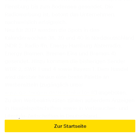
Flensburg bis zum Bodensee gesendet. Die
Radiowerbung ist, betont das Unternehmen,
nachweislich erfolgreich.
Neu für 2017 werden die Spots in den
Kalenderwochen 38, 39 und 40 in Norddeutschland
(NDR 2, Radio ffn, Energy Hamburg Alsterradio,
Energy Bremen, Bremen Eins und Bremen 4)
gesendet. Hinzu kommen die bisherigen Sender
WDR 2, SWR 1 und 4 sowie Bayern 1. Dem Handel
wird darüber hinaus eine breite Palette an
Werbemitteln (zugänglich unter
www.gardengirls.de/Handelsinfos
) angeboten.
Zu den Werbeaktivitäten zählen außerdem Anzeigen
in Handelszeitschriften sowie in Verbraucher- und
Lifestyle-Zeitschriften in Deutschland…
Zur Startseite