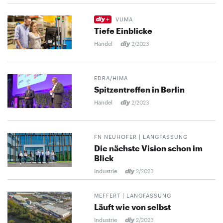
VUMA
Tiefe Einblicke
Handel
2/2023
EDRA/HIMA
Spitzentreffen in Berlin
Handel
2/2023
FN NEUHOFER | LANGFASSUNG
Die nächste Vision schon im
Blick
Industrie
2/2023
MEFFERT | LANGFASSUNG
Läuft wie von selbst
Industrie
2/2023