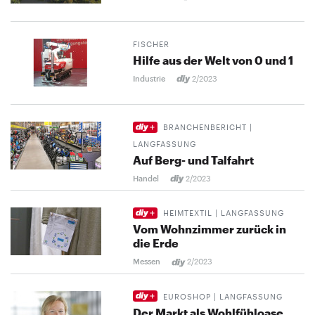
FISCHER
Hilfe aus der Welt von 0 und 1
Industrie
2/2023
BRANCHENBERICHT |
LANGFASSUNG
Auf Berg- und Talfahrt
Handel
2/2023
HEIMTEXTIL | LANGFASSUNG
Vom Wohnzimmer zurück in
die Erde
Messen
2/2023
EUROSHOP | LANGFASSUNG
Der Markt als Wohlfühloase