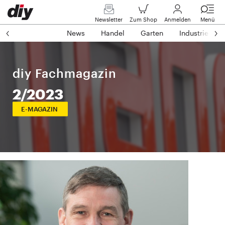
Newsletter
Zum Shop
Anmelden
Menü
News
Handel
Garten
Industrie
diy Fachmagazin
2/2023
E-MAGAZIN