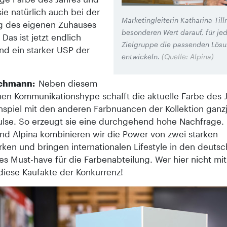
ie natürlich auch bei der
Marketingleiterin Katharina Til
g des eigenen Zuhauses
besonderen Wert darauf, für je
 Das ist jetzt endlich
Zielgruppe die passenden Lös
nd ein starker USP der
entwickeln.
(Quelle: Alpina)
echmann:
Neben diesem
hen Kommunikationshype schafft die aktuelle Farbe des 
piel mit den anderen Farbnuancen der Kollektion ganzj
lse. So erzeugt sie eine durchgehend hohe Nachfrage. 
nd Alpina kombinieren wir die Power von zwei starken
ken und bringen internationalen Lifestyle in den deuts
es Must-have für die Farbenabteilung. Wer hier nicht mi
diese Kaufakte der Konkurrenz!