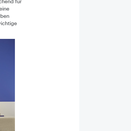
ichend für
eine
rben
wichtige