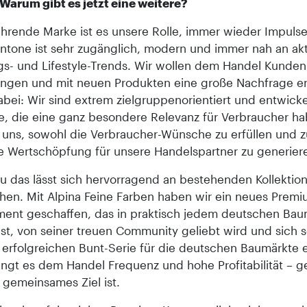
 Warum gibt es jetzt eine weitere?
ührende Marke ist es unsere Rolle, immer wieder Impulse
antone ist sehr zugänglich, modern und immer nah an ak
gs- und Lifestyle-Trends. Wir wollen dem Handel Kunden 
ingen und mit neuen Produkten eine große Nachfrage e
abei: Wir sind extrem zielgruppenorientiert und entwick
e, die eine ganz besondere Relevanz für Verbraucher h
s uns, sowohl die Verbraucher-Wünsche zu erfüllen und z
ke Wertschöpfung für unsere Handelspartner zu generier
 das lässt sich hervorragend an bestehenden Kollektio
chen. Mit Alpina Feine Farben haben wir ein neues Premi
ent geschaffen, das in praktisch jedem deutschen Bau
ist, von seiner treuen Community geliebt wird und sich s
r erfolgreichen Bunt-Serie für die deutschen Baumärkte 
ringt es dem Handel Frequenz und hohe Profitabilität – g
 gemeinsames Ziel ist.