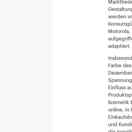
Marktbede
Gestaltun
werden v
Konsumgü
Motorola,
aufgegriff
adaptiert
Insbesond
Farbe des
Dezember 
Spannung 
Einfluss a
Produktsp
Kosmetik b
online, i
Einkaufsb
und Kunde
die jewei