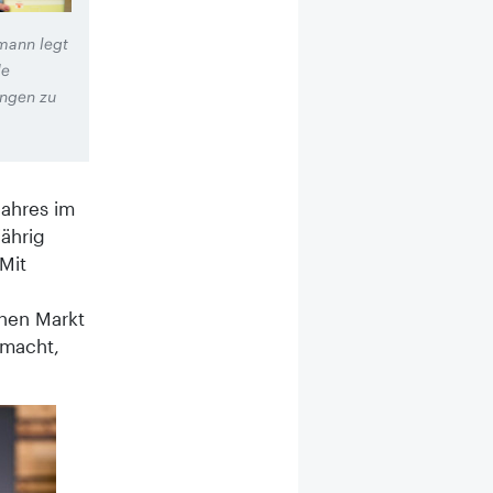
lmann legt
de
ungen zu
Jahres im
ährig
Mit
chen Markt
tmacht,