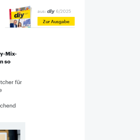
aus:
6/2025
Zur Ausgabe
dy-Mix-
on so
tcher für
e
aschend