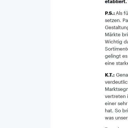
etabliert.
P.S.:
Als f
setzen. P
Gestaltun
Märkte br
Wichtig d
Sortiment
gelingt e
eine star
K.T.:
Genau
verdeutli
Marktsegm
vertreten 
einer seh
hat. So b
was unser