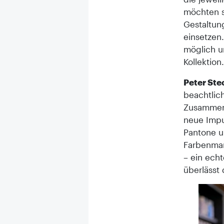
möchten s
Gestaltun
einsetzen.
möglich u
Kollektion.
Peter St
beachtlic
Zusammens
neue Impu
Pantone u
Farbenmar
– ein echt
überlässt 