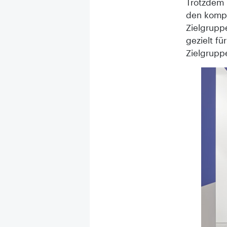
Trotzdem i
den kompl
Zielgrupp
gezielt f
Zielgrupp