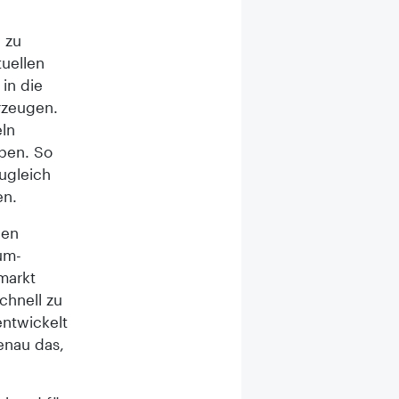
 zu
tuellen
in die
rzeugen.
eln
aben. So
ugleich
en.
nen
um-
markt
chnell zu
entwickelt
enau das,