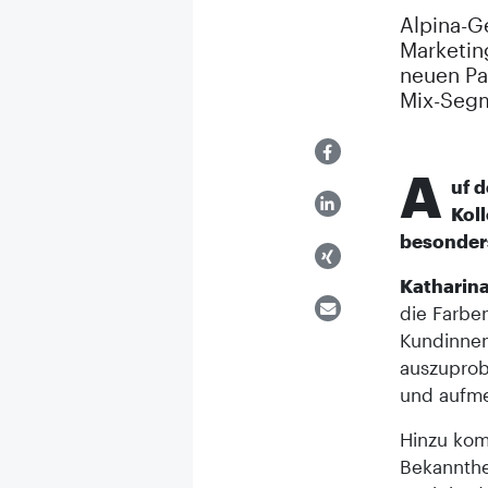
Alpina-G
Marketing
neuen Pa
Mix-Segm
A
uf 
Koll
besonder
Katharina
die Farbe
Kundinnen
auszuprob
und aufme
Hinzu ko
Bekannthe