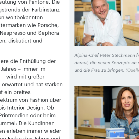
utung von Pantone. Die
gstrends der Farbinstanz
on weltbekannten
termarken wie Porsche,
 Nespresso und Sephora
en, diskutiert und
.
Alpina-Chef Peter Stechmann fr
ere die Enthüllung der
darauf, die neuen Konzepte an
 Jahres – immer im
und die Frau zu bringen.
(Quell
– wird mit großer
erwartet und hat starken
uf ein breites
ektrum von Fashion über
is Interior Design. Ob
n Printmedien oder beim
ummel: Die Kundinnen
n erleben immer wieder
lige Farbe des Jahres und