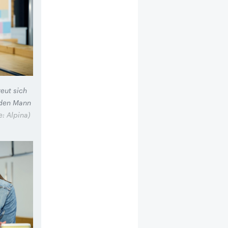
eut sich
 den Mann
e: Alpina)