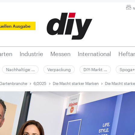
N
tuellen Ausgabe
rten
Industrie
Messen
International
Hefta
Nachhaltige …
Verpackung
DIY-Markt …
Spoga+
 Gartenbranche
6/2025
Die Macht starker Marken
Die Macht stark