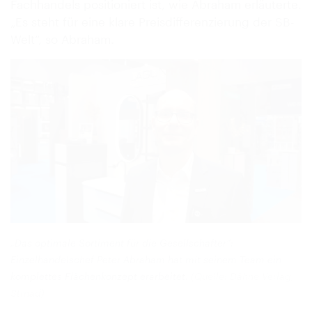
Fachhandels positioniert ist, wie Abraham erläuterte.
„Es steht für eine klare Preisdifferenzierung der SB-
Welt“, so Abraham.
„Das optimale Sortiment für die Gesellschafter“:
Einzelhandelschef Peter Abraham hat mit seinem Team ein
komplettes Flächenkonzept erarbeitet.
(Quelle: Dähne Verlag,
Strnad)