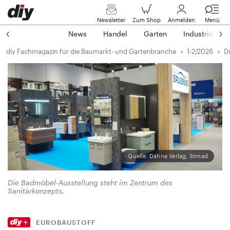
Newsletter
Zum Shop
Anmelden
Menü
News
Handel
Garten
Industrie
diy Fachmagazin für die Baumarkt- und Gartenbranche
1-2/2026
D
Quelle: Dähne Verlag, Strnad
Die Badmöbel-Ausstellung steht im Zentrum des
Sanitärkonzepts.
EUROBAUSTOFF