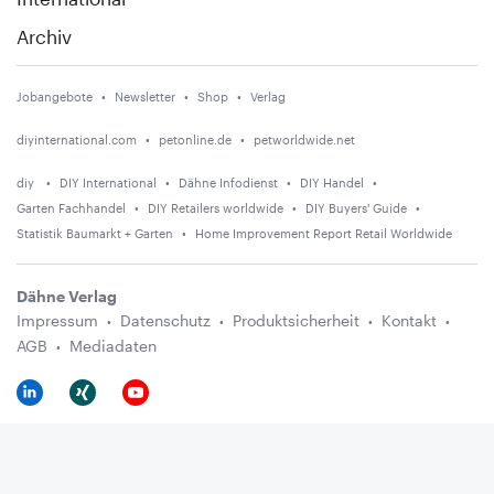
Archiv
Jobangebote
Newsletter
Shop
Verlag
diyinternational.com
petonline.de
petworldwide.net
diy
DIY International
Dähne Infodienst
DIY Handel
Garten Fachhandel
DIY Retailers worldwide
DIY Buyers' Guide
Statistik Baumarkt + Garten
Home Improvement Report Retail Worldwide
Dähne Verlag
Impressum
Datenschutz
Produktsicherheit
Kontakt
AGB
Mediadaten