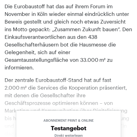
Die Eurobaustoff hat das auf ihrem Forum im
November in Köln wieder einmal eindrücklich unter
Beweis gestellt und gleich noch etwas Zuversicht
ins Motto gepackt: „Zusammen Zukunft bauen“. Den
Einkaufsverantwortlichen aus den 438
Gesellschafterhäusern bot die Hausmesse die
Gelegenheit, sich auf einer
Gesamtausstellungsfläche von 33.000 m² zu
informieren.
Der zentrale Eurobaustoff-Stand hat auf fast
2.000 m² die Services die Kooperation präsentiert,
mit denen die Gesellschafter ihre
Geschäftsprozesse optimieren können – von
Marketing und Kommunikation über Digitalisierung
bis hin zu Standortkonzepten, Personalentwicklung
ABONNEMENT PRINT & ONLINE
und zum Zukunftsthema künstliche Intelligenz. Ein
Testangebot
dazu eingerichteter Stand informierte unter
Direkt weiterlesen