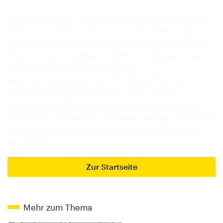
Das Konzept liegt in den drei Modulgrößen 120 m²,
350 m² und 500 m² vor und wurde in Köln in der
größten Variante aufgebaut, wie es auch in einem
Markt realisiert werden könnte – detailgetreu bis hin
zu den Schiebebannern vor den
Bevorratungsregalen. Der Einstieg erfolgt über eine
wertige Badmöbelausstellung im Zentrum.
Wesentlicher Bestandteil sind unter anderem die
Eigenmarke Prima (etwa mit einer neu geschaffenen
kompletten Einheit von sechs schnelldrehenden
Produkten im…
Zur Startseite
Mehr zum Thema