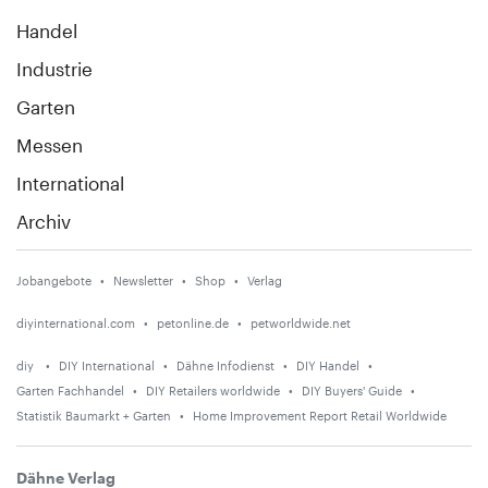
Handel
Industrie
Garten
Messen
International
Archiv
Jobangebote
Newsletter
Shop
Verlag
diyinternational.com
petonline.de
petworldwide.net
diy
DIY International
Dähne Infodienst
DIY Handel
Garten Fachhandel
DIY Retailers worldwide
DIY Buyers' Guide
Statistik Baumarkt + Garten
Home Improvement Report Retail Worldwide
Dähne Verlag