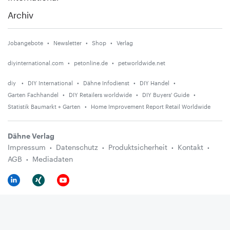
Archiv
Jobangebote
Newsletter
Shop
Verlag
diyinternational.com
petonline.de
petworldwide.net
diy
DIY International
Dähne Infodienst
DIY Handel
Garten Fachhandel
DIY Retailers worldwide
DIY Buyers' Guide
Statistik Baumarkt + Garten
Home Improvement Report Retail Worldwide
Dähne Verlag
Impressum
Datenschutz
Produktsicherheit
Kontakt
AGB
Mediadaten