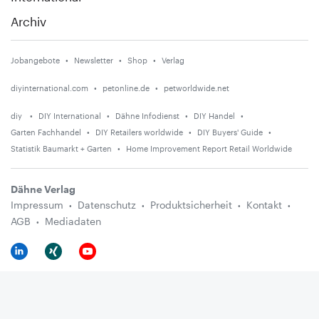
Archiv
Jobangebote
Newsletter
Shop
Verlag
diyinternational.com
petonline.de
petworldwide.net
diy
DIY International
Dähne Infodienst
DIY Handel
Garten Fachhandel
DIY Retailers worldwide
DIY Buyers' Guide
Statistik Baumarkt + Garten
Home Improvement Report Retail Worldwide
Dähne Verlag
Impressum
Datenschutz
Produktsicherheit
Kontakt
AGB
Mediadaten