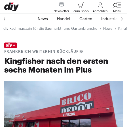
Newsletter
Zum Shop
Anmelden
Menü
News
Handel
Garten
Industrie
diy Fachmagazin für die Baumarkt- und Gartenbranche
News
Kingf
FRANKREICH WEITERHIN RÜCKLÄUFIG
Kingfisher nach den ersten
sechs Monaten im Plus