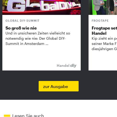
GLOBAL DIY-SUMMIT
FROGTAPE
So groß wie nie
Frogtape set
Handel
Und in unsicheren Zeiten vielleicht so
notwendig wie nie: Der Global DIY-
Kip zieht ein p
Summit in Amsterdam …
seiner Marke 
diesjährigen G
Handel
zur Ausgabe
Lesen Sie auch