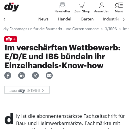
Newsletter
Zum Shop
Anmelden
Menü
News
Handel
Garten
Industrie
diy Fachmagazin für die Baumarkt- und Gartenbranche
3/1996
Im 
Im verschärften Wettbewerb:
E/D/E und IBS bündeln ihr
Einzelhandels-Know-how
aus:
3/1996
d
iy ist die abonnentenstärkste Fachzeitschrift für
Bau- und Heimwerkermärkte, Fachmärkte mit