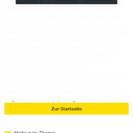
E/D/E-Mitgliedern aus der IBS - wie allen anderen
E/D/E-Fachmarktbetreibern auch - das komplette
Leistungsangebot der Do-it-yourself-Schiene des
E/D/E zur Verfügung. Im Warenbereich sind dies der
Einkauf bei den Vertragslieferanten der Wuppertaler
Systemzentrale und die Konzentration auf deren
aktuelle, hochwertige Sortimente. Im
Dienstleistungsbereich angeboten werden: eine
Standortanalyse vor Eröffnung eines Marktes,
Sortimentsgestaltung, Listung und
Sortimentspflege, Ladenplanung, Erscheinungsbild,
Verkaufsförderung, werbliche Unterstützung und
Öffentlichkeitsarbeit. Umgekehrt ist aber auch die
Mitgliedschaft von E/D/E-Mitgliedsfirmen bei der…
Zur Startseite
Mehr zum Thema