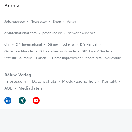
Archiv
Jobangebote
Newsletter
Shop
Verlag
diyinternational.com
petonline.de
petworldwide.net
diy
DIY International
Dähne Infodienst
DIY Handel
Garten Fachhandel
DIY Retailers worldwide
DIY Buyers' Guide
Statistik Baumarkt + Garten
Home Improvement Report Retail Worldwide
Dähne Verlag
Impressum
Datenschutz
Produktsicherheit
Kontakt
AGB
Mediadaten