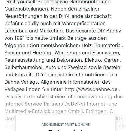
Do-it-yourself-Bedarf sowie Gartencenter und
Gartenabteilungen. Neben den einzelnen
Neueröffnungen in der DIY-Handelslandschaft,
befaßt sich diy auch mit Warenpräsentation,
Ladenbau und Marketing. Das gesamte DIY-Archiv
von 1991 bis heute umfaßt Beiträge aus den
folgenden Sortimentsbereichen: Holz, Baumaterial,
Sanitär und Heizung, Werkzeuge und Eisenwaren,
Raumausstattung und Dekoration, Elektro, Garten,
Selbstbaumöbel, Auto und Zweirad sowie Basteln
und Freizeit . DIYonline ist ein Internetdienst des
Dähne Verlags. Allgemeine Informationen des
Verlages finden Sie unter http://www.daehne.de .
Das diy-Textarchiv ist eine Internetanwendung des
Internet-Service-Partners DeDeNet Internet- und
Multimedia-Entwicklungen GmbH, Ettlingen. ©
Copyright 1998, Dähne Verlag, Ettlingen. HANDEL
Eine Zweckehe gehen IBS und E/D/E ein. Ziel ist die
ABONNEMENT PRINT & ONLINE