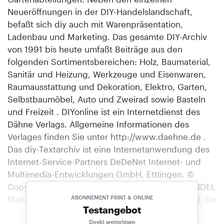
Neueröffnungen in der DIY-Handelslandschaft,
befaßt sich diy auch mit Warenpräsentation,
Ladenbau und Marketing. Das gesamte DIY-Archiv
von 1991 bis heute umfaßt Beiträge aus den
folgenden Sortimentsbereichen: Holz, Baumaterial,
Sanitär und Heizung, Werkzeuge und Eisenwaren,
Raumausstattung und Dekoration, Elektro, Garten,
Selbstbaumöbel, Auto und Zweirad sowie Basteln
und Freizeit . DIYonline ist ein Internetdienst des
Dähne Verlags. Allgemeine Informationen des
Verlages finden Sie unter http://www.daehne.de .
Das diy-Textarchiv ist eine Internetanwendung des
Internet-Service-Partners DeDeNet Internet- und
Multimedia-Entwicklungen GmbH, Ettlingen. ©
Copyright 1998, Dähne Verlag, Ettlingen. HANDEL
Mehr als nur eine architektonische Spielerei sind die
ABONNEMENT PRINT & ONLINE
Testangebot
in der Ausstellung eingesetzten
Direkt weiterlesen
Dekorationselemente. Neue Maßstäbe Raab-Karcher