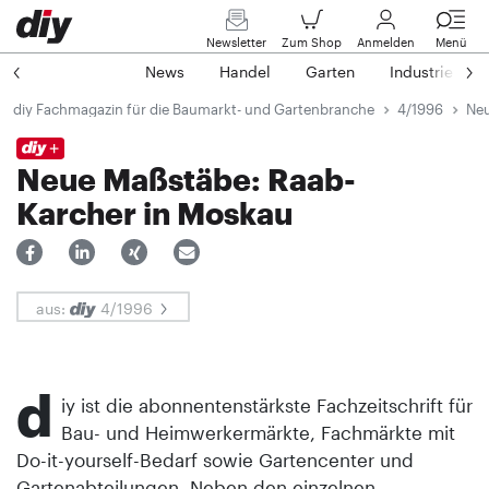
Newsletter
Zum Shop
Anmelden
Menü
News
Handel
Garten
Industrie
diy Fachmagazin für die Baumarkt- und Gartenbranche
4/1996
Neu
Neue Maßstäbe: Raab-
Karcher in Moskau
aus:
4/1996
d
iy ist die abonnentenstärkste Fachzeitschrift für
Bau- und Heimwerkermärkte, Fachmärkte mit
Do-it-yourself-Bedarf sowie Gartencenter und
Gartenabteilungen. Neben den einzelnen