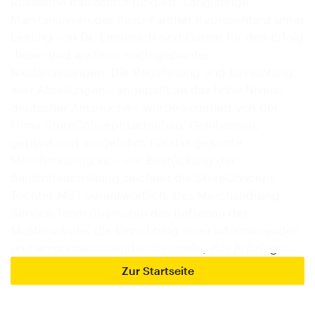
Russische Bauinstitut fungiert. Langjährige
Marktanalysen der Raab-Karcher Repräsentanz unter
Leitung von Dr. Emmerich sind Garant für den Erfolg
dieser und weiterer noch geplanter
Niederlassungen. Die Regalierung und Einrichtung
aller Abteilungen - angepaßt an das hohe Niveau
deutscher Ansprüche - wurde komplett von der
Firma StoreConcept Ladenbau, Gelnhausen,
geplant und ausgeführt. Für das gesamte
Merchandising incl. der Bestückung der
Baustoffausstellung zeichnet die StoreConcept-
Tochter MST verantwortlich. Das Merchandising
Service Team übernahm das Befliesen der
Musterwände, die Einrichtung einer informierenden
und emotionalisierenden Baustelle, das Anbringen…
Zur Startseite