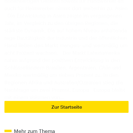
höherwertigen Geräten sowohl für Handwerker als
auch für Heimwerker nimmt dort weiterhin zu. Asien
Die Entwicklung in Asien zeigte im vergangenen
Jahr, im Vergleich zu den übrigen Regionen, die
stärkste Dynamik. Die auf hohem Niveau anhaltende
rege Bautätigkeit der Industrie und der öffentlichen
Hand ließen den Markt mengen- und wertmäßig um
acht Prozent wachsen. Der Markt Lateinamerika
nahm aufgrund der positiven Entwicklung in den
Schlüsselländern Brasilien, Argentinien, Chile und
Mexiko wertmäßig um sieben Prozent zu. In den
Regionen Afrika und Australien/Ozeanien stieg die
Nachfrage um zwei Prozent. Europa Europa bleibt
mit einem Volumen von…
Zur Startseite
Mehr zum Thema