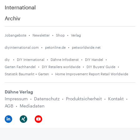
International
Archiv
Jobangebote
Newsletter
Shop
Verlag
diyinternational.com
petonline.de
petworldwide.net
diy
DIY International
Dähne Infodienst
DIY Handel
Garten Fachhandel
DIY Retailers worldwide
DIY Buyers' Guide
Statistik Baumarkt + Garten
Home Improvement Report Retail Worldwide
Dähne Verlag
Impressum
Datenschutz
Produktsicherheit
Kontakt
AGB
Mediadaten