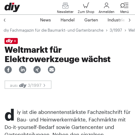
Newsletter
Zum Shop
Anmelden
Menü
News
Handel
Garten
Industrie
diy Fachmagazin für die Baumarkt- und Gartenbranche
3/1997
Wel
Weltmarkt für
Elektrowerkzeuge wächst
aus:
3/1997
d
iy ist die abonnentenstärkste Fachzeitschrift für
Bau- und Heimwerkermärkte, Fachmärkte mit
Do-it-yourself-Bedarf sowie Gartencenter und
Gartenabteilungen. Neben den einzelnen