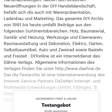
Neueröffnungen in der DIY-Handelslandschaft,
befaßt sich diy auch mit Warenpräsentation,
Ladenbau und Marketing. Das gesamte DIY-Archiv
von 1991 bis heute umfaßt Beiträge aus den
folgenden Sortimentsbereichen: Holz, Baumaterial,
Sanitär und Heizung, Werkzeuge und Eisenwaren,
Raumausstattung und Dekoration, Elektro, Garten,
Selbstbaumöbel, Auto und Zweirad sowie Basteln
und Freizeit . DIYonline ist ein Internetdienst des
Dähne Verlags. Allgemeine Informationen des
Verlages finden Sie unter http://www.daehne.de .
Das diy-Textarchiv ist eine Internetanwendung des
Internet-Service-Partners DeDeNet Internet- und
Multimedia-Entwicklungen GmbH, Ettlingen. ©
Copyright 1998, Dähne Verlag, Ettlingen.
INDUSTRIE Weltmarkt für Elektrowerkzeuge
ABONNEMENT PRINT & ONLINE
Testangebot
wächst Während der weltweite Umsatz mit
Direkt weiterlesen
tragbaren Elektrogeräten um zwei Prozent zunahm,