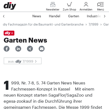
Newsletter
Zum Shop
Anmelden
Menü
News
Handel
Garten
Industrie
diy Fachmagazin für die Baumarkt- und Gartenbranche
7/1999
Gar
Garten News
aus:
7/1999
1
999, Nr. 7-8, S. 74 Garten News Neues
Fachmessen-Konzept in Kassel Mit einem
neuen Konzept starten SagaFlor/SagaZoo und
egesa-zookauf in die Durchführung ihrer
gemeinsamen Fachmessen. Die Messe 1999 findet