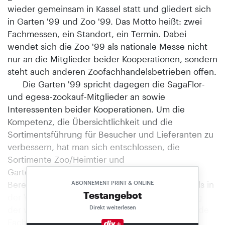
wieder gemeinsam in Kassel statt und gliedert sich
in Garten '99 und Zoo '99. Das Motto heißt: zwei
Fachmessen, ein Standort, ein Termin. Dabei
wendet sich die Zoo '99 als nationale Messe nicht
nur an die Mitglieder beider Kooperationen, sondern
steht auch anderen Zoofachhandelsbetrieben offen.
Die Garten '99 spricht dagegen die SagaFlor-
und egesa-zookauf-Mitglieder an sowie
Interessenten beider Kooperationen. Um die
Kompetenz, die Übersichtlichkeit und die
Sortimentsführung für Besucher und Lieferanten zu
verbessern, hat man sich entschlossen, die
Sortimente Zoo/Heimtier und
Garten/Pflanze/Ambiente in jeweils eigenen
Bereichen zusammenzufassen. Noch gezielter als in
ABONNEMENT PRINT & ONLINE
Testangebot
der Vergangenheit wird dabei auf die Besetzung
Direkt weiterlesen
der verschiedenen Segmente und entsprechende
Fachkompetenz geachtet. Insgesamt steht eine