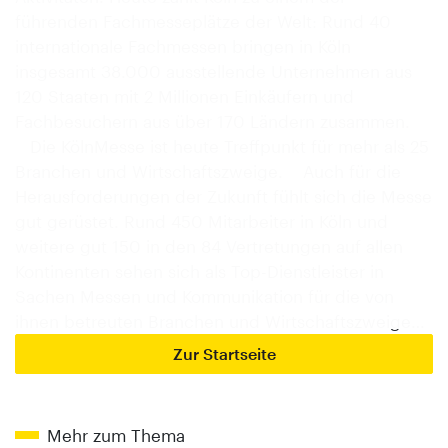
führenden Fachmesseplätze der Welt: Rund 40
internationale Fachmessen bringen in Köln
insgesamt 38.000 ausstellende Unternehmen aus
120 Staaten mit 2 Millionen Einkäufern und
Fachbesuchern aus über 170 Ländern zusammen.
Die KölnMesse ist heute Treffpunkt für mehr als 25
Branchen und Wirtschaftszweige. Auch für die
Herausforderungen der Zukunft fühlt sich die Messe
gut gerüstet. Rund 450 Mitarbeiter in Köln und
weitere gut 150 in den 84 Vertretungen auf allen
Kontinenten sehen sich als Top-Dienstleister in
Sachen Messen und Kommunikation für die von
ihnen betreuten Branchen und Wirtschaftszweige…
Zur Startseite
Mehr zum Thema