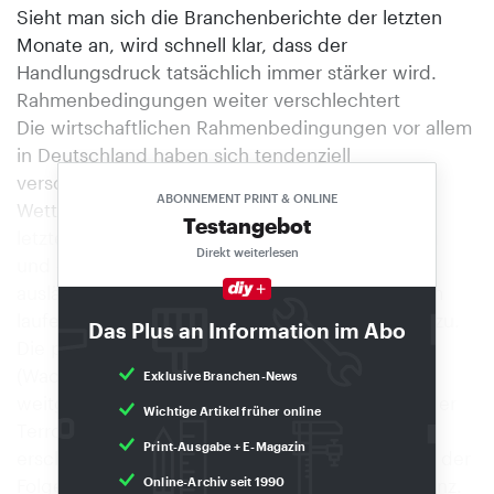
Sieht man sich die Branchenberichte der letzten
Monate an, wird schnell klar, dass der
Handlungsdruck tatsächlich immer stärker wird.
Rahmenbedingungen weiter verschlechtert
Die wirtschaftlichen Rahmenbedingungen vor allem
in Deutschland haben sich tendenziell
verschlechtert. Zeichnete sich das
ABONNEMENT PRINT & ONLINE
Wettbewerbsumfeld unserer Branche schon im
Testangebot
letzten Jahr durch Stagnation, Flächenüberhang
Direkt weiterlesen
und den zu erwartenden Markteintritt großer
ausländischer Wettbewerber aus, so kommen im
laufenden Jahr weitere belastende Faktoren hinzu.
Das Plus an Information im Abo
Die prognostizierten wirtschaftlichen Eckdaten
(Wachstum und Arbeitslosigkeit) wurden bisher
Exklusive Branchen-News
weitgehend verfehlt. Politische Ereignisse wie der
Wichtige Artikel früher online
Terroranschlag vom 11. September 2001
Print-Ausgabe + E-Magazin
erschütterten die Menschen und bedeuteten in der
Folge unter anderem zurückhaltende Kauftendenz.
Online-Archiv seit 1990