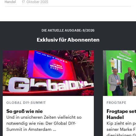
Handel
17. Oktober 2025
DIE AKTUELLE AUSGABE: 8/2026
Exklusiv für Abonnenten
GLOBAL DIY-SUMMIT
FROGTAPE
So groß wie nie
Frogtape set
Handel
Und in unsicheren Zeiten vielleicht so
notwendig wie nie: Der Global DIY-
Kip zieht ein p
Summit in Amsterdam …
seiner Marke 
diesjährigen G