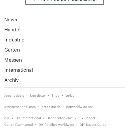
News
Handel
Industrie
Garten
Messen
International
Archiv
Jobangebote
Newsletter
Shop
Verlag
diyinternational.com
petonline.de
petworldwide.net
diy
DIY International
Dähne Infodienst
DIY Handel
Garten Fachhandel
DIY Retailers worldwide
DIY Buyers' Guide