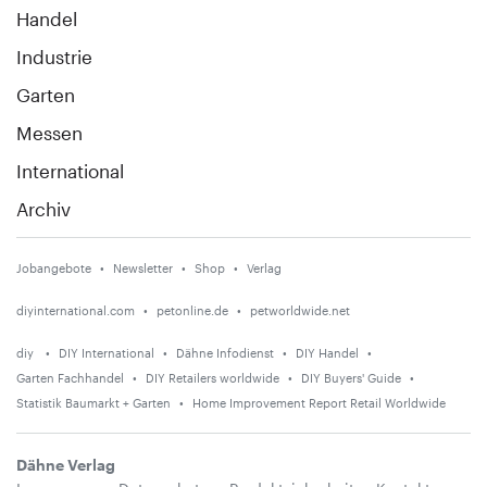
Handel
Industrie
Garten
Messen
International
Archiv
Jobangebote
Newsletter
Shop
Verlag
diyinternational.com
petonline.de
petworldwide.net
diy
DIY International
Dähne Infodienst
DIY Handel
Garten Fachhandel
DIY Retailers worldwide
DIY Buyers' Guide
Statistik Baumarkt + Garten
Home Improvement Report Retail Worldwide
Dähne Verlag