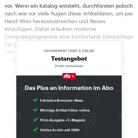
vor. Wenn ein Katalog entsteht, durchforsten jedoch
nach wie vor viele Augen diese Artikeldaten, um per
Hand Altes herauszustreichen und Neues
einzufügen. Dabei erlauben moderne
Computerprogramme eine komfortable Datenpflege
bei geringem Aufwand.
„Wir arbeiten seit gut einem Jahr mit einem
ABONNEMENT PRINT & ONLINE
Testangebot
„Multimedia-Catalog-System“ (MCS), aus dem wir
Direkt weiterlesen
den Internet-Auftritt EK Online, den CD-Katalog
EKnet und komplette Hochglanzkataloge machen“,
erklärt Wolf-Dieter Haubrock, Projektleiter bei der EK
Das Plus an Information im Abo
Easy-Systems, IT-Tochter der EK Großeinkauf eG in
Bielefeld. EK Großeinkauf verwaltet auch das
Exklusive Branchen-News
Angebotswesen für Lagerware elektronisch mit
Wichtige Artikel früher online
diesem MCS. „MCS hat bei uns eine Kombination
von Programmen abgelöst. Früher war es schwierig,
Print-Ausgabe + E-Magazin
denn man brauchte für einige dieser Programme
Online-Archiv seit 1990
spezielle Kenntnisse und es gab nur eine einzige