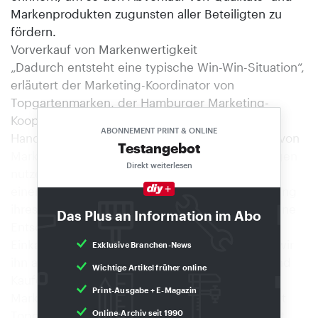
Markenprodukten zugunsten aller Beteiligten zu
fördern.
Vorverkauf von Markenwertigkeit
„Dadurch entsteht eine typische Win-Win-Situation“,
erläutert der Marketing-Koordinator von
Topgartenmarken, der Hamburger Marketing-
Kooperationsspezialist Hartmut Witte. „Für den
ABONNEMENT PRINT & ONLINE
Handel bedeutet unsere Arbeit den Vorverkauf von
Testangebot
Marken-Wertigkeit, die er in Form besserer Margen
Direkt weiterlesen
nutzen kann. Den Mitgliedsfirmen bedeutet es
einen höheren Bekanntheitsgrad und die Stärkung
ihres Markenprofils. Und der Kunde bekommt eine
Das Plus an Information im Abo
Entscheidungshilfe: Wo Preise zum alleinigen
Einkaufsargument zu werden drohen, erinnern wir
Exklusive Branchen-News
ihn an die Qualität als zentrale Orientierungs- und
Wichtige Artikel früher online
Kaufentscheidungshilfe.“ Witte, erfahrener
Print-Ausgabe + E-Magazin
Marktforscher und Jahre langer Agenturchef, hat
Topgartenmarken mit initiiert und zusammen mit
Online-Archiv seit 1990