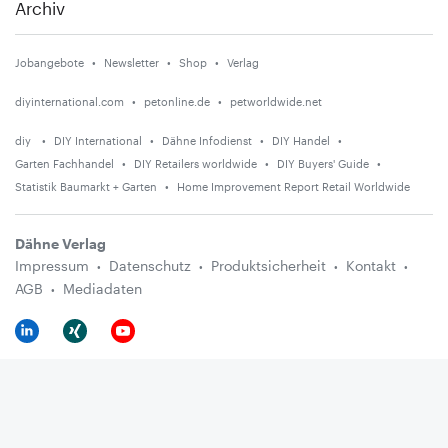
Archiv
Jobangebote
Newsletter
Shop
Verlag
diyinternational.com
petonline.de
petworldwide.net
diy
DIY International
Dähne Infodienst
DIY Handel
Garten Fachhandel
DIY Retailers worldwide
DIY Buyers' Guide
Statistik Baumarkt + Garten
Home Improvement Report Retail Worldwide
Dähne Verlag
Impressum
Datenschutz
Produktsicherheit
Kontakt
AGB
Mediadaten