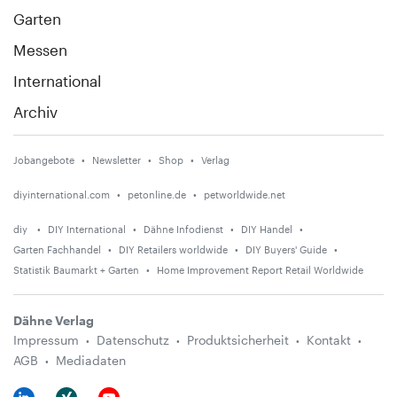
Garten
Messen
International
Archiv
Jobangebote
Newsletter
Shop
Verlag
diyinternational.com
petonline.de
petworldwide.net
diy
DIY International
Dähne Infodienst
DIY Handel
Garten Fachhandel
DIY Retailers worldwide
DIY Buyers' Guide
Statistik Baumarkt + Garten
Home Improvement Report Retail Worldwide
Dähne Verlag
Impressum
Datenschutz
Produktsicherheit
Kontakt
AGB
Mediadaten