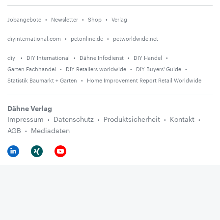
Jobangebote
Newsletter
Shop
Verlag
diyinternational.com
petonline.de
petworldwide.net
diy
DIY International
Dähne Infodienst
DIY Handel
Garten Fachhandel
DIY Retailers worldwide
DIY Buyers' Guide
Statistik Baumarkt + Garten
Home Improvement Report Retail Worldwide
Dähne Verlag
Impressum
Datenschutz
Produktsicherheit
Kontakt
AGB
Mediadaten