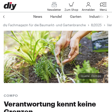
Newsletter
Zum Shop
Anmelden
Menü
News
Handel
Garten
Industrie
diy Fachmagazin für die Baumarkt- und Gartenbranche
8/2025
Ver
Quelle: Compo
COMPO
Verantwortung kennt keine
Grenzen