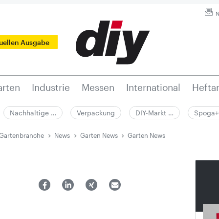
N
tuellen Ausgabe
rten
Industrie
Messen
International
Hefta
Nachhaltige …
Verpackung
DIY-Markt …
Spoga+
 Gartenbranche
News
Garten News
Garten News