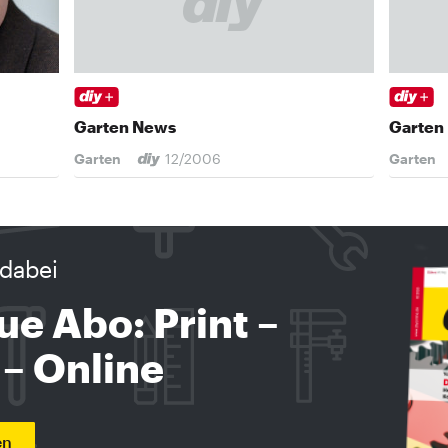
Garten News
Garten
Garten
12/2006
Garten
dabei
ue Abo: Print –
 – Online
en