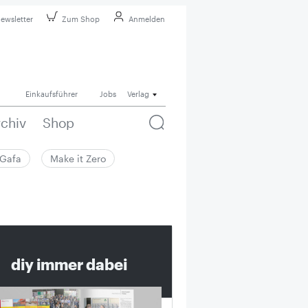
ewsletter
Zum Shop
Anmelden
Einkaufsführer
Jobs
Verlag
rchiv
Shop
Gafa
Make it Zero
diy immer dabei