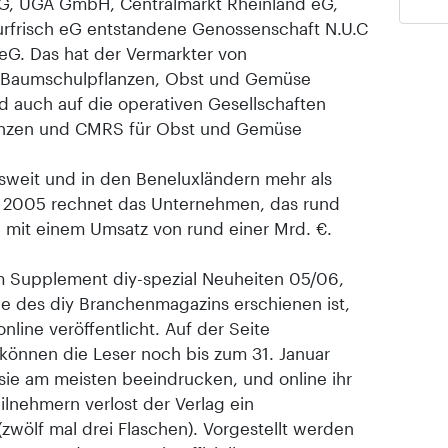
, UGA GmbH, Centralmarkt Rheinland eG,
rfrisch eG entstandene Genossenschaft N.U.C
eG. Das hat der Vermarkter von
, Baumschulpflanzen, Obst und Gemüse
d auch auf die operativen Gesellschaften
anzen und CMRS für Obst und Gemüse
weit und in den Beneluxländern mehr als
hr 2005 rechnet das Unternehmen, das rund
, mit einem Umsatz von rund einer Mrd. €.
 Supplement diy-spezial Neuheiten 05/06,
 des diy Branchenmagazins erschienen ist,
line veröffentlicht. Auf der Seite
önnen die Leser noch bis zum 31. Januar
ie am meisten beeindrucken, und online ihr
lnehmern verlost der Verlag ein
zwölf mal drei Flaschen). Vorgestellt werden