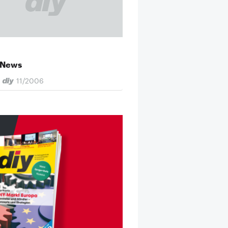
 News
11/2006