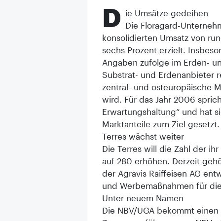
D
ie Umsätze gedeihen
Die Floragard-Unterneh
konsolidierten Umsatz von ru
sechs Prozent erzielt. Insbes
Angaben zufolge im Erden- u
Substrat- und Erdenanbieter re
zentral- und osteuropäische M
wird. Für das Jahr 2006 spric
Erwartungshaltung“ und hat si
Marktanteile zum Ziel gesetzt.
Terres wächst weiter
Die Terres will die Zahl der i
auf 280 erhöhen. Derzeit gehö
der Agravis Raiffeisen AG en
und Werbemaßnahmen für die i
Unter neuem Namen
Die NBV/UGA bekommt einen 