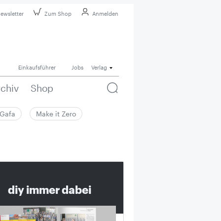
ewsletter
Zum Shop
Anmelden
Einkaufsführer
Jobs
Verlag
rchiv
Shop
Gafa
Make it Zero
diy immer dabei