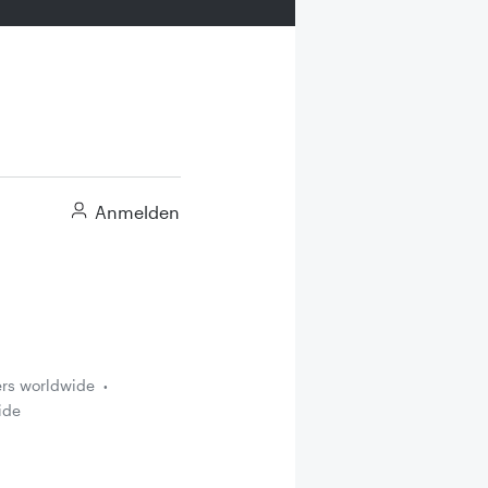
Anmelden
ers worldwide
ide