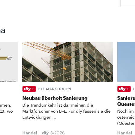
ma
B+L MARKTDATEN
Neubau überholt Sanierung
Sanieru
Quester
ommen,
Die Trendumkehr ist da, meinen die
tzt, wo
Marktforscher von B+L. Für diy fassen sie die
Noch im
Entwicklungen …
österrei
(Quester
Handel
3/2026
Handel