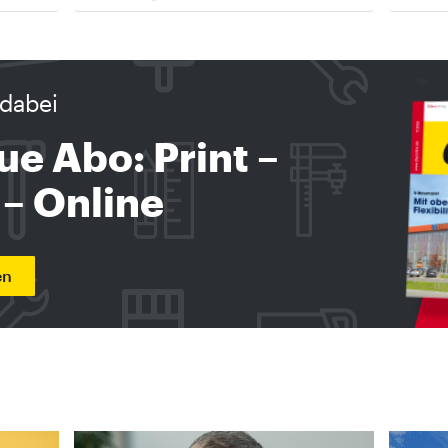
dabei
ue Abo: Print –
 – Online
en