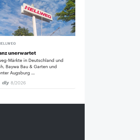
HELLWEG
anz unerwartet
weg-Märkte in Deutschland und
ch, Baywa Bau & Garten und
enter Augsburg …
8/2026