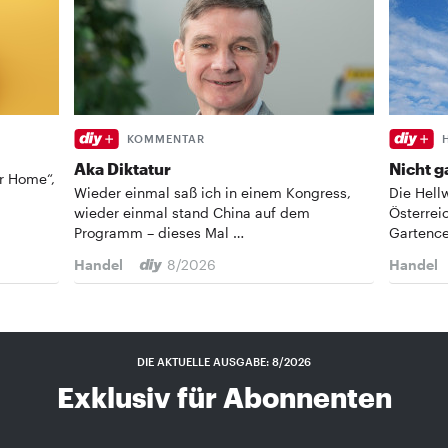
KOMMENTAR
Aka Diktatur
Nicht g
ur Home“,
Wieder einmal saß ich in einem Kongress,
Die Hell
wieder einmal stand China auf dem
Österrei
Programm – dieses Mal …
Gartenc
Handel
8/2026
Handel
DIE AKTUELLE AUSGABE: 8/2026
Exklusiv für Abonnenten