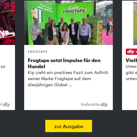
FROGTAPE
Frogtape setzt Impulse für den
Vielf
Handel
 so
Unter
Kip zieht ein positives Fazit zum Auftritt
gibt 
seiner Marke Frogtape auf dem
unter
diesjährigen Global …
el
Industrie
zur Ausgabe