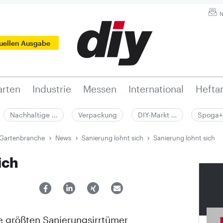
N
tuellen Ausgabe
rten
Industrie
Messen
International
Hefta
Nachhaltige …
Verpackung
DIY-Markt …
Spoga+
 Gartenbranche
News
Sanierung lohnt sich
Sanierung lohnt sich
ich
 größten Sanierungsirrtümer