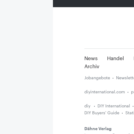
News
Handel
Archiv
Jobangebote
Newslett
diyinternational.com
p
diy
DIY International
DIY Buyers' Guide
Stat
Dähne Verlag