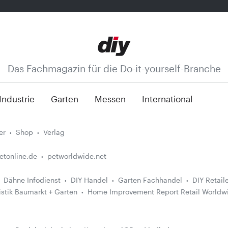
Das Fachmagazin für die Do-it-yourself-Branche
Industrie
Garten
Messen
International
er
Shop
Verlag
etonline.de
petworldwide.net
Dähne Infodienst
DIY Handel
Garten Fachhandel
DIY Retail
istik Baumarkt + Garten
Home Improvement Report Retail Worldw