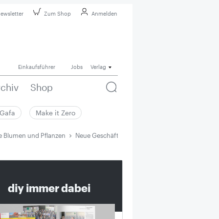
ewsletter
Zum Shop
Anmelden
Einkaufsführer
Jobs
Verlag
rchiv
Shop
Gafa
Make it Zero
e Blumen und Pflanzen
Neue Geschäftsführungen der Landgard-Sparte 
diy immer dabei