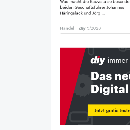
Was macht die Bauvista so besonde
beiden Geschäftsführer Johannes
Häringslack und Jörg …
Handel
5/2026
immer 
Das ne
Digital
Jetzt gratis test