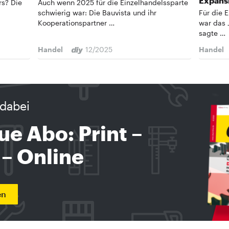
Expans
rs? Die
Auch wenn 2025 für die Einzelhandelssparte
schwierig war: Die Bauvista und ihr
Für die 
Kooperationspartner …
war das 
sagte …
Handel
12/2025
Handel
dabei
ue Abo: Print –
 – Online
en