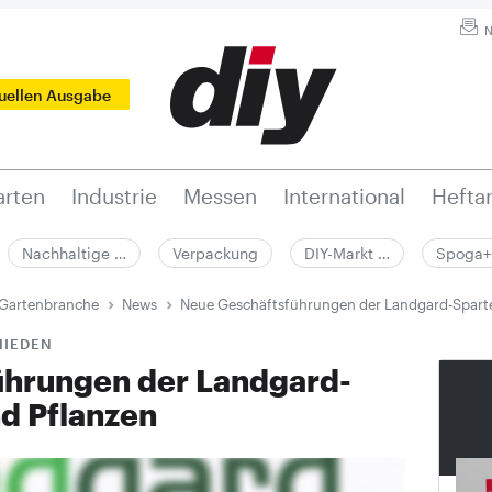
N
tuellen Ausgabe
rten
Industrie
Messen
International
Hefta
Nachhaltige …
Verpackung
DIY-Markt …
Spoga+
 Gartenbranche
News
Neue Geschäftsführungen der Landgard-Spart
HIEDEN
ührungen der Landgard-
d Pflanzen