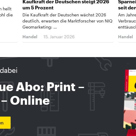
Kaufkraft der Deutschen steigt 2026
Sparne
um 5 Prozent
seit de
 hellt
ohl die
Die Kaufkraft der Deutschen wächst 2026
Am Jahre
deutlich, erwarten die Marktforscher von NIQ
Verbrauc
Geomarketing: …
enttäusc
Handel
15. Januar 2026
Handel
dabei
ue Abo: Print –
 – Online
en