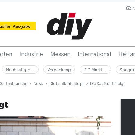
N
tuellen Ausgabe
rten
Industrie
Messen
International
Hefta
Nachhaltige …
Verpackung
DIY-Markt …
Spoga+
 Gartenbranche
News
Die Kaufkraft steigt
Die Kaufkraft steigt
gt