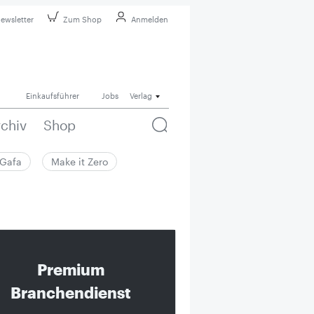
ewsletter
Zum Shop
Anmelden
Einkaufsführer
Jobs
Verlag
rchiv
Shop
Gafa
Make it Zero
Premium
Branchendienst