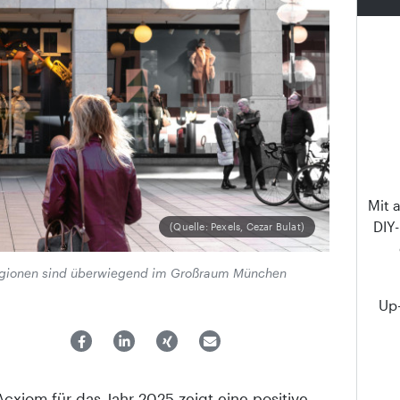
Mit 
DIY
(Quelle: Pexels, Cezar Bulat)
 Regionen sind überwiegend im Großraum München
Up-
Acxiom für das Jahr 2025 zeigt eine positive