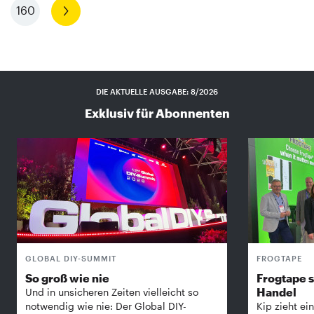
160
Nächste
DIE AKTUELLE AUSGABE: 8/2026
Exklusiv für Abonnenten
GLOBAL DIY-SUMMIT
FROGTAPE
So groß wie nie
Frogtape s
Handel
Und in unsicheren Zeiten vielleicht so
notwendig wie nie: Der Global DIY-
Kip zieht ein