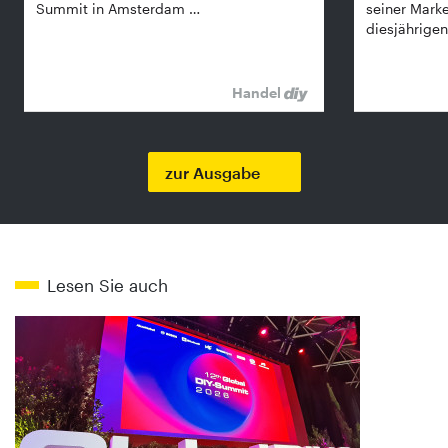
Summit in Amsterdam …
seiner Mark
diesjährige
Handel
zur Ausgabe
Lesen Sie auch