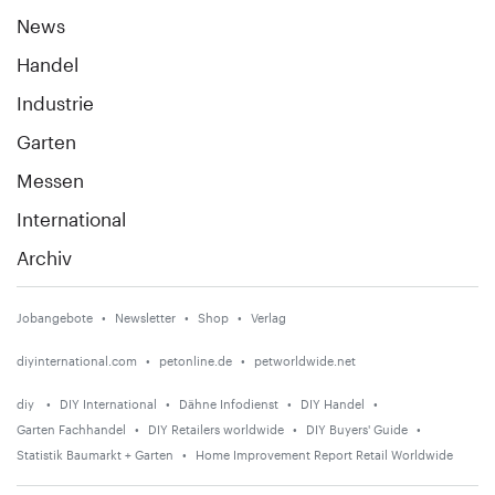
News
Handel
Industrie
Garten
Messen
International
Archiv
Jobangebote
Newsletter
Shop
Verlag
diyinternational.com
petonline.de
petworldwide.net
diy
DIY International
Dähne Infodienst
DIY Handel
Garten Fachhandel
DIY Retailers worldwide
DIY Buyers' Guide
Statistik Baumarkt + Garten
Home Improvement Report Retail Worldwide