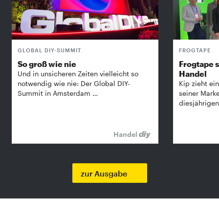
GLOBAL DIY-SUMMIT
FROGTAPE
So groß wie nie
Frogtape s
Handel
Und in unsicheren Zeiten vielleicht so
notwendig wie nie: Der Global DIY-
Kip zieht ein
Summit in Amsterdam …
seiner Mark
diesjährige
Handel
zur Ausgabe