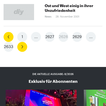
Ost und West einig in ihrer
Unzufriedenheit
News
28. November 2001
Vorherige
1
...
2627
2628
2629
...
2633
Nächste
DIE AKTUELLE AUSGABE: 8/2026
Exklusiv für Abonnenten