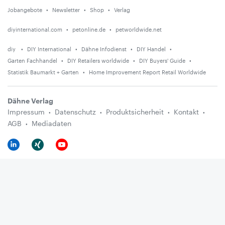
Jobangebote
Newsletter
Shop
Verlag
diyinternational.com
petonline.de
petworldwide.net
diy
DIY International
Dähne Infodienst
DIY Handel
Garten Fachhandel
DIY Retailers worldwide
DIY Buyers' Guide
Statistik Baumarkt + Garten
Home Improvement Report Retail Worldwide
Dähne Verlag
Impressum
Datenschutz
Produktsicherheit
Kontakt
AGB
Mediadaten