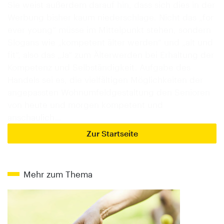
Sie weist außerdem darauf hin, dass sich dies in der
Werbung bisher kaum niederschlage. Nicht das „for
ever young“ müsse im Mittelpunkt stehen, sondern
Slogans wie „kompetent älter werden“ und „alt und
fit“, also das „Ja“ zum Älterwerden bei Erhaltung der
Kompetenz und Selbständigkeit. Aufgabe des
Handels sei es, die vielfältigen Möglichkeiten der
angepassten Wohnumfeldgestaltung den Senioren
von heute und morgen kompetent und
anschaulich…
Zur Startseite
Mehr zum Thema