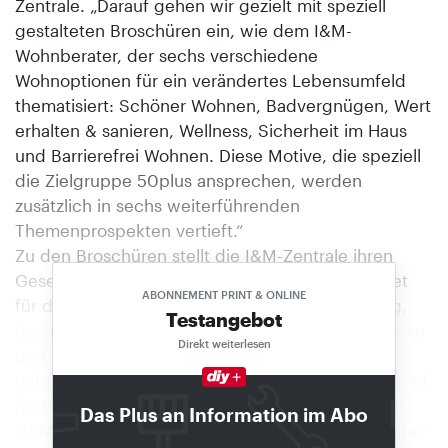
Zentrale. „Darauf gehen wir gezielt mit speziell
gestalteten Broschüren ein, wie dem I&M-
Wohnberater, der sechs verschiedene
Wohnoptionen für ein verändertes Lebensumfeld
thematisiert: Schöner Wohnen, Badvergnügen, Wert
erhalten & sanieren, Wellness, Sicherheit im Haus
und Barrierefrei Wohnen. Diese Motive, die speziell
die Zielgruppe 50plus ansprechen, werden
zusätzlich in sechs weiterführenden
Themenprospekten vertieft.“
Zu den Broschüren stellt die I&M-Zentrale ihren
Gesellschaftern ein umfassendes Marketingpaket
ABONNEMENT PRINT & ONLINE
für die gezielte Kundenansprache zur Verfügung,
Testangebot
bestehend aus Florpost, Mailings, Anzeigenmotiven
Direkt weiterlesen
und Plakaten. Hinzu kommen
Informationsveranstaltungen für die Mitarbeiter und
für Profikunden, die Aus- und Weiterbildung zum
Das Plus an Information im Abo
„I&M-Fachberater für individuelles Wohnen im Alter“