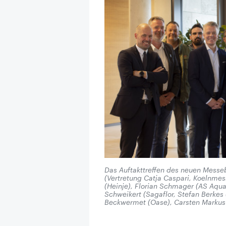
Das Auftakttreffen des neuen Messebei
(Vertretung Catja Caspari, Koelnmes
(Heinje), Florian Schmager (AS Aqua
Schweikert (Sagaflor, Stefan Berkes
Beckwermet (Oase), Carsten Markus 