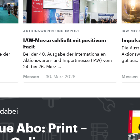
AKTIONSWAREN UND IMPORT
IAW-MES
IAW-Messe schließt mit positivem
Impulse
Fazit
Die Auss
e der
Bei der 40. Ausgabe der Internationalen
Aktionsw
Aktionswaren- und Importmesse (IAW) vom
gut aus,
24. bis 26. März …
Messen
30. März 2026
Messen
dabei
ue Abo: Print –