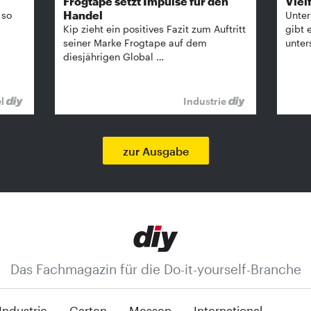
Frogtape setzt Impulse für den
Vielf
Handel
 so
Unter
Kip zieht ein positives Fazit zum Auftritt
gibt 
seiner Marke Frogtape auf dem
unter
diesjährigen Global …
el
Industrie
zur Ausgabe
Das Fachmagazin für die Do-it-yourself-Branche
Industrie
Garten
Messen
International