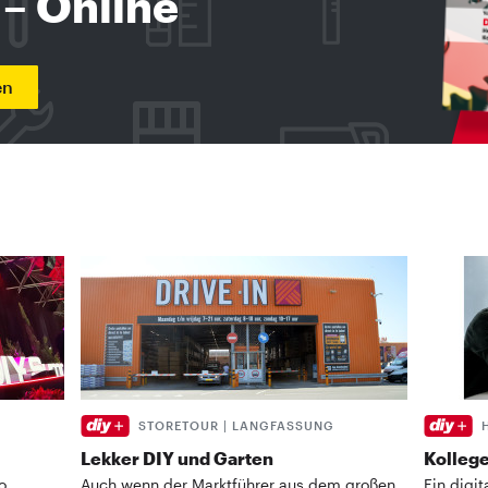
 – Online
en
STORETOUR | LANGFASSUNG
Lekker DIY und Garten
Kollege
o
Auch wenn der Marktführer aus dem großen
Ein digi