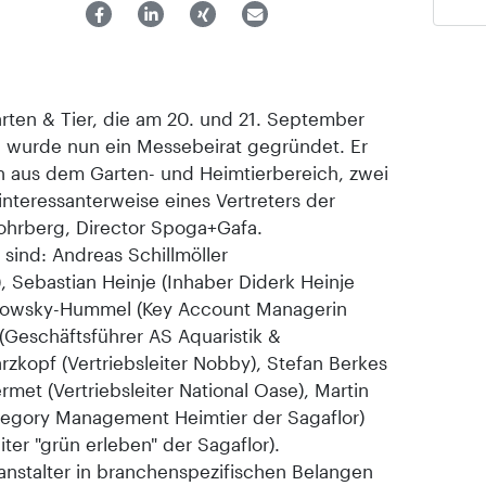
rten & Tier, die am 20. und 21. September
t, wurde nun ein Messebeirat gegründet. Er
en aus dem Garten- und Heimtierbereich, zwei
interessanterweise eines Vertreters der
ohrberg, Director Spoga+Gafa.
 sind: Andreas Schillmöller
, Sebastian Heinje (Inhaber Diderk Heinje
chowsky-Hummel (Key Account Managerin
(Geschäftsführer AS Aquaristik &
zkopf (Vertriebsleiter Nobby), Stefan Berkes
met (Vertriebsleiter National Oase), Martin
ategory Management Heimtier der Sagaflor)
ter "grün erleben" der Sagaflor).
anstalter in branchenspezifischen Belangen