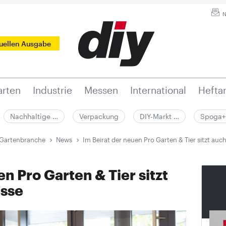
N
tuellen Ausgabe
rten
Industrie
Messen
International
Hefta
Nachhaltige …
Verpackung
DIY-Markt …
Spoga+
 Gartenbranche
News
Im Beirat der neuen Pro Garten & Tier sitzt auc
n Pro Garten & Tier sitzt
esse