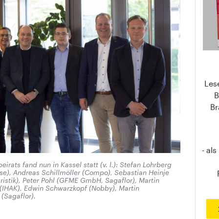
Les
B
Br
- al
rats fand nun in Kassel statt (v. l.): Stefan Lohrberg
se), Andreas Schillmöller (Compo), Sebastian Heinje
ristik), Peter Pohl (GFME GmbH, Sagaflor), Martin
 (IHAK), Edwin Schwarzkopf (Nobby), Martin
(Sagaflor).