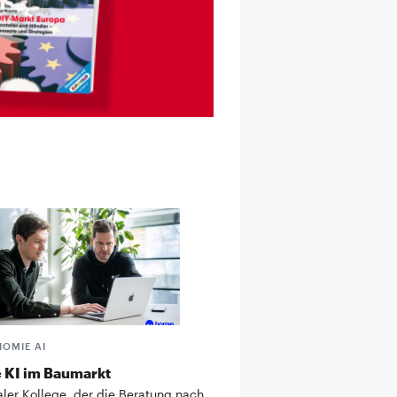
HOMIE AI
 KI im Baumarkt
taler Kollege, der die Beratung nach