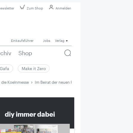
ewsletter
Zum Shop
Anmelden
Einkaufsführer
Jobs
Verlag
rchiv
Shop
Gafa
Make it Zero
h die Koelnmesse
Im Beirat der neuen Pro Garten & Tier sitzt auch die K
diy immer dabei