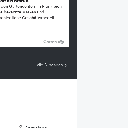
alt als Stärke
 den Gartencentern in Frankreich
es bekannte ­Marken und
schiedliche Geschäftsmodell…
Garten
alle Ausgaben
Anmelden