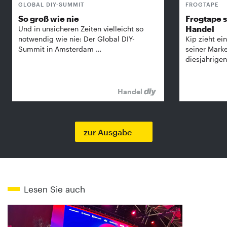
GLOBAL DIY-SUMMIT
FROGTAPE
So groß wie nie
Frogtape s
Handel
Und in unsicheren Zeiten vielleicht so
notwendig wie nie: Der Global DIY-
Kip zieht ein
Summit in Amsterdam …
seiner Mark
diesjährige
Handel
zur Ausgabe
Lesen Sie auch