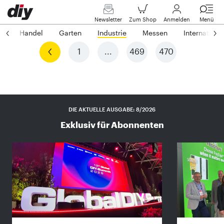
Newsletter
Zum Shop
Anmelden
Menü
s
Handel
Garten
Industrie
Messen
Internationa
Vorherige
1
...
469
470
DIE AKTUELLE AUSGABE: 8/2026
Exklusiv für Abonnenten