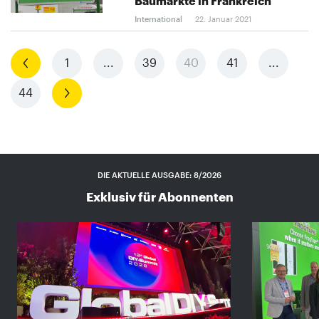
Baumärkte in Frankreich
International
22. Januar 2021
Vorherige
1
...
39
40
41
...
44
Nächste
DIE AKTUELLE AUSGABE: 8/2026
Exklusiv für Abonnenten