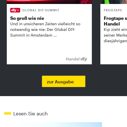
GLOBAL DIY-SUMMIT
FROGTAPE
So groß wie nie
Frogtape s
Handel
Und in unsicheren Zeiten vielleicht so
notwendig wie nie: Der Global DIY-
Kip zieht ein
Summit in Amsterdam …
seiner Mark
diesjährige
Handel
zur Ausgabe
Lesen Sie auch