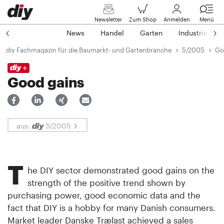
Newsletter
Zum Shop
Anmelden
Menü
News
Handel
Garten
Industrie
diy Fachmagazin für die Baumarkt- und Gartenbranche
5/2005
Go
Good gains
aus:
5/2005
T
he DIY sector demonstrated good gains on the
strength of the positive trend shown by
purchasing power, good economic data and the
fact that DIY is a hobby for many Danish consumers.
Market leader Danske Trælast achieved a sales