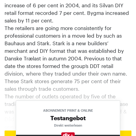
increase of 6 per cent in 2004, and its Silvan DIY
retail format recorded 7 per cent. Bygma increased
sales by 11 per cent.
The retailers are going more consistently for
professional customers in a move led by such as
Bauhaus and Stark. Stark is a new builders’
merchant and DIY format that was established by
Danske Trælast in autumn 2004. Previous to that
date the stores formed the group’s DDT retail
division, where they traded under their own name.
These Stark stores generate 75 per cent of their
sales through trade customers.
The number of outlets operated by five of the
trading groups rose in 2004. The greatest increase
was recorded by Bygma with 7, followed by Råd &
ABONNEMENT PRINT & ONLINE
Testangebot
Dåd (4), and Byggekram and Harald Nyborg with
Direkt weiterlesen
one each.