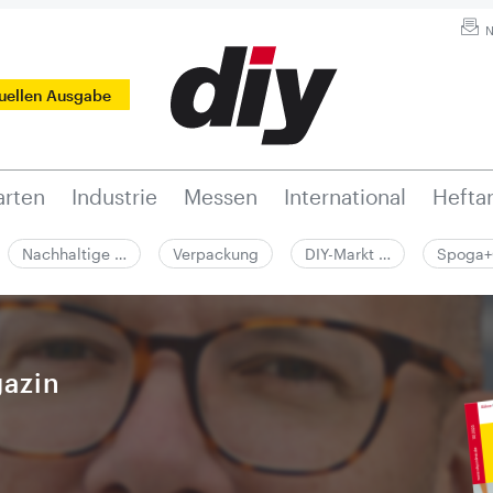
N
tuellen Ausgabe
rten
Industrie
Messen
International
Hefta
Nachhaltige …
Verpackung
DIY-Markt …
Spoga+
azin