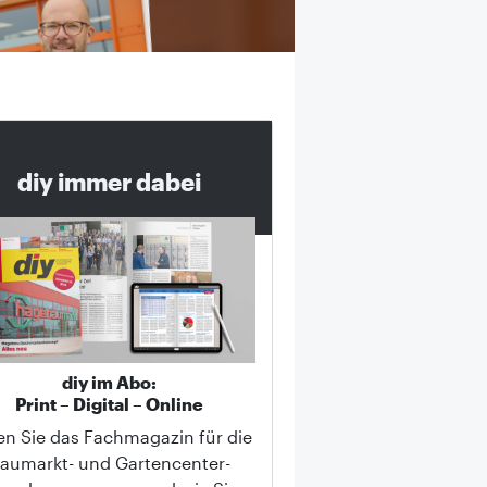
diy immer dabei
diy im Abo:
Print – Digital – Online
en Sie das Fachmagazin für die
aumarkt- und Gartencenter-