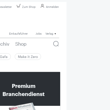
ewsletter
Zum Shop
Anmelden
Einkaufsführer
Jobs
Verlag
rchiv
Shop
Gafa
Make it Zero
Premium
Branchendienst