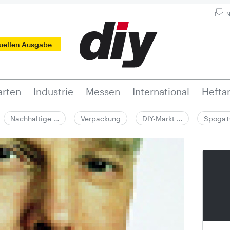
N
tuellen Ausgabe
rten
Industrie
Messen
International
Hefta
Nachhaltige …
Verpackung
DIY-Markt …
Spoga+