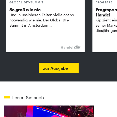
GLOBAL DIY-SUMMIT
FROGTAPE
So groß wie nie
Frogtape s
Handel
Und in unsicheren Zeiten vielleicht so
notwendig wie nie: Der Global DIY-
Kip zieht ein
Summit in Amsterdam …
seiner Mark
diesjährige
Handel
zur Ausgabe
Lesen Sie auch