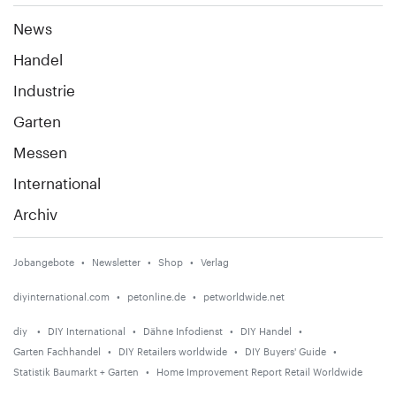
News
Handel
Industrie
Garten
Messen
International
Archiv
Jobangebote
Newsletter
Shop
Verlag
diyinternational.com
petonline.de
petworldwide.net
diy
DIY International
Dähne Infodienst
DIY Handel
Garten Fachhandel
DIY Retailers worldwide
DIY Buyers' Guide
Statistik Baumarkt + Garten
Home Improvement Report Retail Worldwide