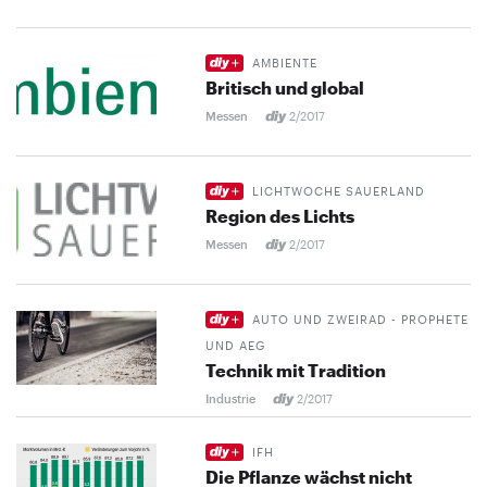
AMBIENTE
Britisch und global
Messen
2/2017
LICHTWOCHE SAUERLAND
Region des Lichts
Messen
2/2017
AUTO UND ZWEIRAD - PROPHETE
UND AEG
Technik mit Tradition
Industrie
2/2017
IFH
Die Pflanze wächst nicht