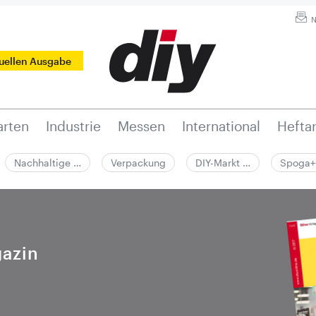
N
tuellen Ausgabe
rten
Industrie
Messen
International
Hefta
Nachhaltige …
Verpackung
DIY-Markt …
Spoga+
azin