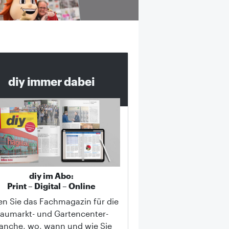
diy immer dabei
diy im Abo:
Print – Digital – Online
en Sie das Fachmagazin für die
aumarkt- und Gartencenter-
anche, wo, wann und wie Sie