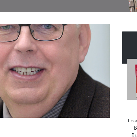
Les
B
Br