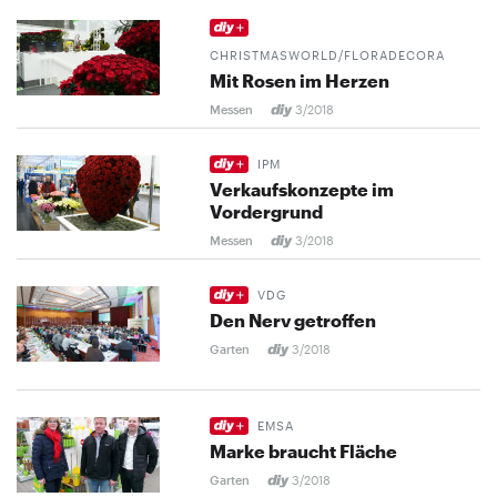
CHRISTMASWORLD/FLORADECORA
Mit Rosen im Herzen
Messen
3/2018
IPM
Verkaufskonzepte im
Vordergrund
Messen
3/2018
VDG
Den Nerv getroffen
Garten
3/2018
EMSA
Marke braucht Fläche
Garten
3/2018