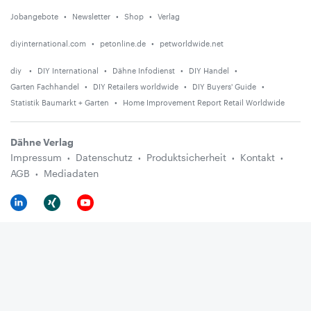
Jobangebote
Newsletter
Shop
Verlag
diyinternational.com
petonline.de
petworldwide.net
diy
DIY International
Dähne Infodienst
DIY Handel
Garten Fachhandel
DIY Retailers worldwide
DIY Buyers' Guide
Statistik Baumarkt + Garten
Home Improvement Report Retail Worldwide
Dähne Verlag
Impressum
Datenschutz
Produktsicherheit
Kontakt
AGB
Mediadaten