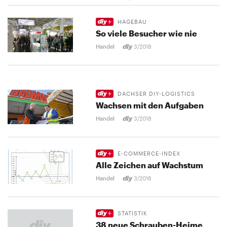
HAGEBAU
So viele Besucher wie nie
Handel
3/2018
DACHSER DIY-LOGISTICS
Wachsen mit den Aufgaben
Handel
3/2018
E-COMMERCE-INDEX
Alle Zeichen auf Wachstum
Handel
3/2018
STATISTIK
38 neue Schrauben-Heime