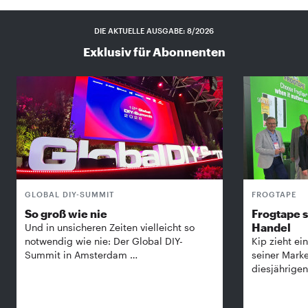
DIE AKTUELLE AUSGABE: 8/2026
Exklusiv für Abonnenten
GLOBAL DIY-SUMMIT
FROGTAPE
So groß wie nie
Frogtape s
Handel
Und in unsicheren Zeiten vielleicht so
notwendig wie nie: Der Global DIY-
Kip zieht ein
Summit in Amsterdam …
seiner Mark
diesjährige