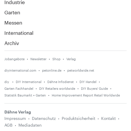
Industrie
Garten
Messen
International
Archiv
Jobangebote
Newsletter
Shop
Verlag
diyinternational.com
petonline.de
petworldwide.net
diy
DIY International
Dähne Infodienst
DIY Handel
Garten Fachhandel
DIY Retailers worldwide
DIY Buyers' Guide
Statistik Baumarkt + Garten
Home Improvement Report Retail Worldwide
Dähne Verlag
Impressum
Datenschutz
Produktsicherheit
Kontakt
AGB
Mediadaten