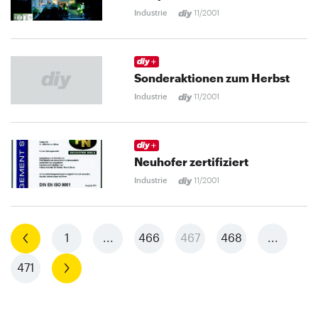
Industrie
11/2001
Sonderaktionen zum Herbst
Industrie
11/2001
Neuhofer zertifiziert
Industrie
11/2001
Vorherige
1
...
466
467
468
...
471
Nächste