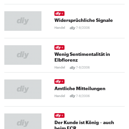
Widersprüchliche Signale
Handel
7-8/2006
Wenig Sentimentalität in
Elbflorenz
Handel
7-8/2006
Amtliche Mitteilungen
Handel
7-8/2006
Der Kunde ist König – auch
beim ECR