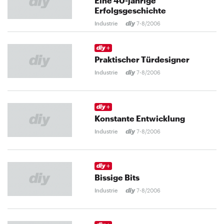
Eine 40-jährige
Erfolgsgeschichte
Industrie
7-8/2006
Praktischer Türdesigner
Industrie
7-8/2006
Konstante Entwicklung
Industrie
7-8/2006
Bissige Bits
Industrie
7-8/2006