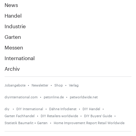
News
Handel
Industrie
Garten
Messen
International
Archiv
Jobangebote
Newsletter
Shop
Verlag
diyinternational.com
petonline.de
petworldwide.net
diy
DIY International
Dähne Infodienst
DIY Handel
Garten Fachhandel
DIY Retailers worldwide
DIY Buyers' Guide
Statistik Baumarkt + Garten
Home Improvement Report Retail Worldwide