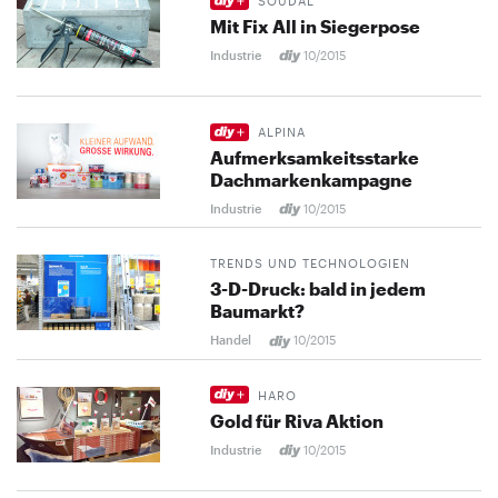
SOUDAL
Mit Fix All in Siegerpose
Industrie
10/2015
ALPINA
Aufmerksamkeitsstarke
Dachmarkenkampagne
Industrie
10/2015
TRENDS UND TECHNOLOGIEN
3-D-Druck: bald in jedem
Baumarkt?
Handel
10/2015
HARO
Gold für Riva Aktion
Industrie
10/2015