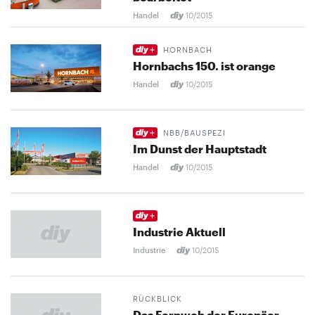
Handel
10/2015
HORNBACH
Hornbachs 150. ist orange
Handel
10/2015
NBB/BAUSPEZI
Im Dunst der Hauptstadt
Handel
10/2015
Industrie Aktuell
Industrie
10/2015
RÜCKBLICK
Das Fernweh der Europäer