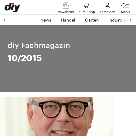
Newsletter
Zum Shop
Anmelden
Menü
News
Handel
Garten
Industrie
diy Fachmagazin
10/2015