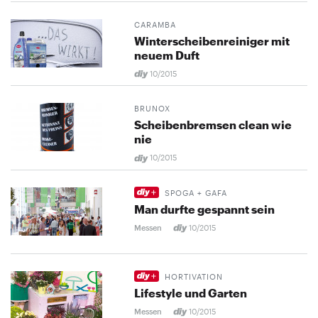
CARAMBA
Winterscheibenreiniger mit
neuem Duft
10/2015
BRUNOX
Scheibenbremsen clean wie
nie
10/2015
SPOGA + GAFA
Man durfte gespannt sein
Messen
10/2015
HORTIVATION
Lifestyle und Garten
Messen
10/2015