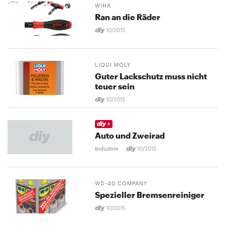
WIHA
Ran an die Räder
10/2015
LIQUI MOLY
Guter Lackschutz muss nicht
teuer sein
10/2015
Auto und Zweirad
Industrie
10/2015
WD-40 COMPANY
Spezieller Bremsenreiniger
10/2015