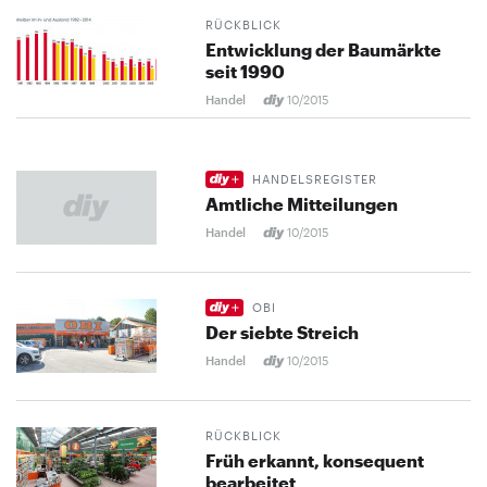
RÜCKBLICK
Entwicklung der Baumärkte
seit 1990
Handel
10/2015
HANDELSREGISTER
Amtliche Mitteilungen
Handel
10/2015
OBI
Der siebte Streich
Handel
10/2015
RÜCKBLICK
Früh erkannt, kon­se­quent
bearbeitet