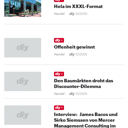
Hela im XXXL-Format
Handel
10/2005
Offenheit gewinnt
Handel
10/2005
Den Baumärkten droht das
Discounter-Dilemma
Handel
10/2005
Interview: James Bacos und
Sirko Siemssen von Mercer
Management Consulting im