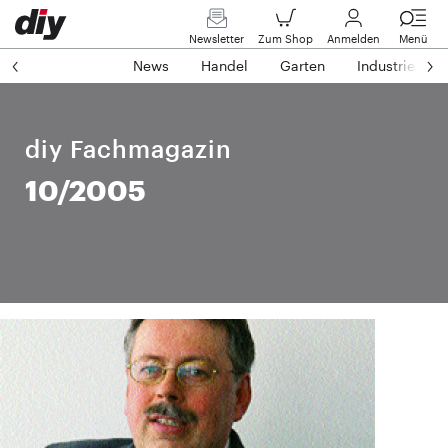
Newsletter
Zum Shop
Anmelden
Menü
News
Handel
Garten
Industrie
diy Fachmagazin
10/2005